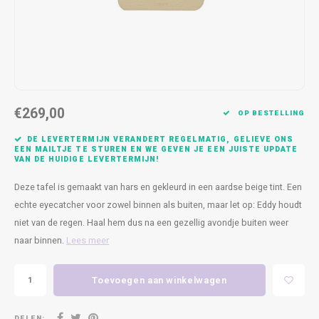
Kasten
Cobble
Spotjes
Vazen
Kleer
Badm
Bankjes
Vienna
Kussens
Vitrin
Havana
Plaids
Conso
€269,00
Helsinki
Bath & Body
Nacht
OP BESTELLING
DE LEVERTERMIJN VERANDERT REGELMATIG, GELIEVE ONS
Belvedere
Kaartjes
Kaste
EEN MAILTJE TE STUREN EN WE GEVEN JE EEN JUISTE UPDATE
VAN DE HUIDIGE LEVERTERMIJN!
Isla Sofa
Textiel
Wandk
Deze tafel is gemaakt van hars en gekleurd in een aardse beige tint. Een
echte eyecatcher voor zowel binnen als buiten, maar let op: Eddy houdt
Daydream XL
Kerst
niet van de regen. Haal hem dus na een gezellig avondje buiten weer
naar binnen.
Lees meer
Geurstokjes
Toevoegen aan winkelwagen
Bloempotten
DELEN: