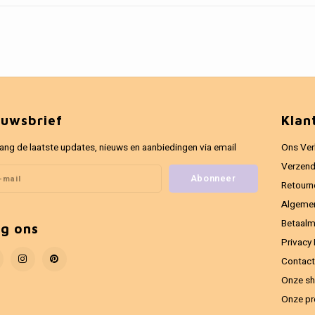
euwsbrief
Klan
ang de laatste updates, nieuws en aanbiedingen via email
Ons Ver
Verzend
Abonneer
Retourn
Algeme
Betaal
lg ons
Privacy 
Contact
Onze sh
Onze pr