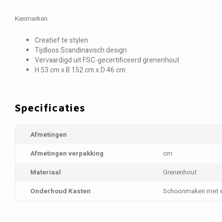
Kenmerken
Creatief te stylen
Tijdloos Scandinavisch design
Vervaardigd uit FSC-gecertificeerd grenenhout
H 53 cm x B 152 cm x D 46 cm
Specificaties
Afmetingen
Afmetingen verpakking
cm
Materiaal
Grenenhout
Onderhoud Kasten
Schoonmaken met e