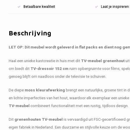
Betaalbare kwaliteit
Laat je inspirere
Beschrijving
LET OP: Dit meubel wordt geleverd in flat packs en dient nog ge
Haal een unieke kastcreatie in huis met dit
TV-meubel grenenhout
uit
cm biedt dit
TV-dressoir 152 cm
ruim opbergruimte voor films, spelco
genoeg blijft om naadloos onder de televisie te schuiven.
De diepe
moss kleurafwerking
brengt een natuurlijke, groene tint i
en lichte imperfecties van het hout, waardoor elk exemplaar een unieke ui
TV-meubel
combineert functionaliteit met een rustig, tijdloos design.
Dit
grenenhouten TV-meubel
is vervaardigd uit FSC-gecertificeerd 
eigen fabriek in Nederland. Een duurzame en stijlvolle keuze om de wo