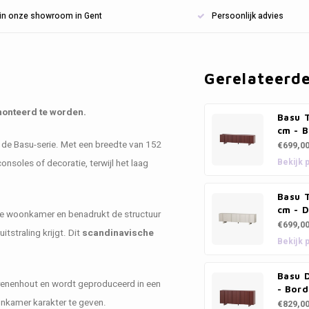
n in onze showroom in Gent
Persoonlijk advies
Gerelateerd
monteerd te worden.
Basu 
cm - 
 de Basu-serie. Met een breedte van 152
€699,0
Bekijk 
nsoles of decoratie, terwijl het laag
Basu 
cm - 
n de woonkamer en benadrukt de structuur
€699,0
tstraling krijgt. Dit
scandinavische
Bekijk 
Basu 
grenenhout en wordt geproduceerd in een
- Bor
onkamer karakter te geven.
€829,0