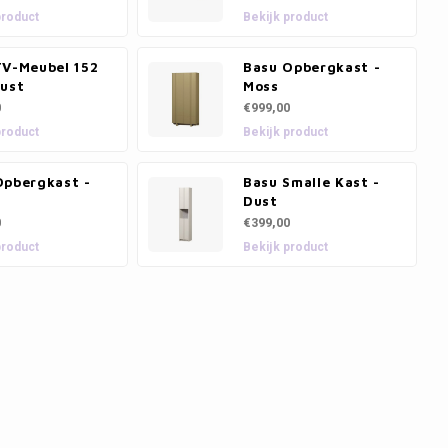
product
Bekijk product
TV-Meubel 152
Basu Opbergkast -
Dust
Moss
0
€999,00
product
Bekijk product
Opbergkast -
Basu Smalle Kast -
Dust
0
€399,00
product
Bekijk product