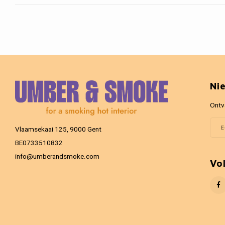
Ni
Ontv
Vlaamsekaai 125, 9000 Gent
BE0733510832
info@umberandsmoke.com
Vo