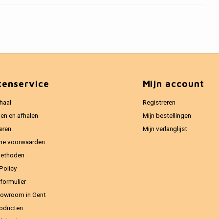
tenservice
Mijn account
haal
Registreren
en en afhalen
Mijn bestellingen
eren
Mijn verlanglijst
ne voorwaarden
methoden
Policy
formulier
owroom in Gent
oducten