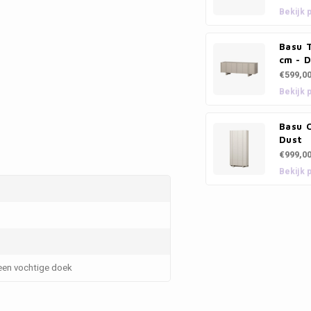
Bekijk 
Basu 
cm - 
€599,0
Bekijk 
Basu 
Dust
€999,0
Bekijk 
en vochtige doek