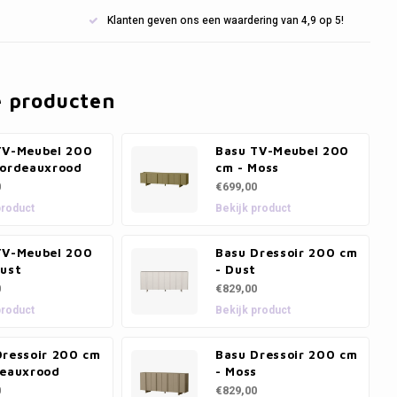
Klanten geven ons een waardering van 4,9 op 5!
e producten
TV-Meubel 200
Basu TV-Meubel 200
Bordeauxrood
cm - Moss
0
€699,00
product
Bekijk product
TV-Meubel 200
Basu Dressoir 200 cm
Dust
- Dust
0
€829,00
product
Bekijk product
Dressoir 200 cm
Basu Dressoir 200 cm
deauxrood
- Moss
0
€829,00