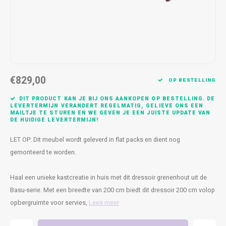
Kasten
Cobble
Spotjes
Vazen
Kleer
Badm
Bankjes
Vienna
Kussens
Vitrin
Havana
Plaids
Conso
€829,00
Helsinki
Bath & Body
Nacht
OP BESTELLING
DIT PRODUCT KAN JE BIJ ONS AANKOPEN OP BESTELLING. DE
Belvedere
Kaartjes
Kaste
LEVERTERMIJN VERANDERT REGELMATIG, GELIEVE ONS EEN
MAILTJE TE STUREN EN WE GEVEN JE EEN JUISTE UPDATE VAN
DE HUIDIGE LEVERTERMIJN!
Isla Sofa
Textiel
Wandk
LET OP: Dit meubel wordt geleverd in flat packs en dient nog
gemonteerd te worden.
Daydream XL
Kerst
Haal een unieke kastcreatie in huis met dit dressoir grenenhout uit de
Geurstokjes
Basu-serie. Met een breedte van 200 cm biedt dit dressoir 200 cm volop
opbergruimte voor servies,
Lees meer
Bloempotten