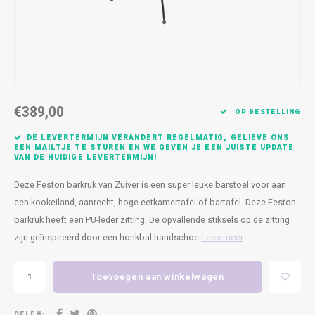
Kasten
Cobble
Spotjes
Vazen
Kleer
Badm
Bankjes
Vienna
Kussens
Vitrin
Havana
Plaids
Conso
€389,00
Helsinki
Bath & Body
Nacht
OP BESTELLING
DE LEVERTERMIJN VERANDERT REGELMATIG, GELIEVE ONS
Belvedere
Kaartjes
Kaste
EEN MAILTJE TE STUREN EN WE GEVEN JE EEN JUISTE UPDATE
VAN DE HUIDIGE LEVERTERMIJN!
Isla Sofa
Textiel
Wandk
Deze Feston barkruk van Zuiver is een super leuke barstoel voor aan
een kookeiland, aanrecht, hoge eetkamertafel of bartafel. Deze Feston
Daydream XL
Kerst
barkruk heeft een PU-leder zitting. De opvallende stiksels op de zitting
zijn geïnspireerd door een honkbal handschoe
Lees meer
Geurstokjes
Toevoegen aan winkelwagen
Bloempotten
DELEN: