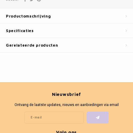
Fotokaders
Productomschrijving
Specificaties
Gerelateerde producten
Nieuwsbrief
Ontvang de laatste updates, nieuws en aanbiedingen via email
Volg ons