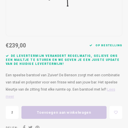
Kasten
Cobble
Spotjes
Vazen
Kleer
Badm
Bankjes
Vienna
Kussens
Vitrin
Havana
Plaids
Conso
€239,00
Helsinki
Bath & Body
Nacht
OP BESTELLING
DE LEVERTERMIJN VERANDERT REGELMATIG, GELIEVE ONS
Belvedere
Kaartjes
Kaste
EEN MAILTJE TE STUREN EN WE GEVEN JE EEN JUISTE UPDATE
VAN DE HUIDIGE LEVERTERMIJN!
Isla Sofa
Textiel
Wandk
Een speelse barstoel van Zuiver! De Benson zorgt met een combinatie
van staal en polyester voor een frisse wind aan jouw bar. Het speelse
Daydream XL
Kerst
kleurtje van de zitting frist elke ruimte op. Een barstoel met lef!
Lees
meer
Geurstokjes
Toevoegen aan winkelwagen
Bloempotten
DELEN: