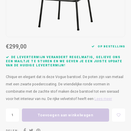
Kasten
Cobble
Spotjes
Vazen
Kleer
Badm
Bankjes
Vienna
Kussens
Vitrin
Havana
Plaids
Conso
€299,00
Helsinki
Bath & Body
Nacht
OP BESTELLING
DE LEVERTERMIJN VERANDERT REGELMATIG, GELIEVE ONS
Belvedere
Kaartjes
Kaste
EEN MAILTJE TE STUREN EN WE GEVEN JE EEN JUISTE UPDATE
VAN DE HUIDIGE LEVERTERMIJN!
Isla Sofa
Textiel
Wandk
Chique en elegant dat is deze Vogue barstoel. De poten zijn van metaal
met een zwarte poedercoating. De vriendelijke ronde vormen in
Daydream XL
Kerst
combinatie met de zachte stof maken deze barstoel tot een sieraad
voor het interieur van nu. De rijke velvetstof heeft een
Lees meer
Geurstokjes
Toevoegen aan winkelwagen
Bloempotten
DELEN: