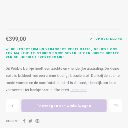
Kasten
Cobble
Spotjes
Vazen
Kleer
Badm
Bankjes
Vienna
Kussens
Vitrin
Havana
Plaids
Conso
€399,00
OP BESTELLING
Helsinki
Bath & Body
Nacht
DE LEVERTERMIJN VERANDERT REGELMATIG, GELIEVE ONS
EEN MAILTJE TE STUREN EN WE GEVEN JE EEN JUISTE UPDATE
VAN DE HUIDIGE LEVERTERMIJN!
Belvedere
Kaartjes
Kaste
Dit Pebble bankje heeft een zachte en vriendelijke uitstraling. De kleine
Isla Sofa
Textiel
Wandk
sofa is bekleed met een crème kleurige bouclé stof. Dankzij de zachte,
ronde vormen en de comfortabele stof is dit bankje heerlijk om in te
Daydream XL
Kerst
vertoeven. Het bankje past in elke interi
Lees meer
Geurstokjes
Toevoegen aan winkelwagen
Bloempotten
DELEN: