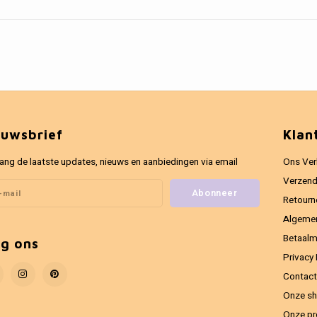
euwsbrief
Klan
ang de laatste updates, nieuws en aanbiedingen via email
Ons Ver
Verzend
Abonneer
Retourn
Algeme
Betaal
lg ons
Privacy 
Contact
Onze sh
Onze pr