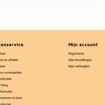
tenservice
Mijn account
haal
Registreren
en en afhalen
Mijn bestellingen
eren
Mijn verlanglijst
ne voorwaarden
methoden
Policy
formulier
owroom in Gent
oducten