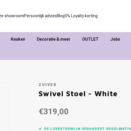
ze showroom
Persoonlijk advies
Blog
5% Loyalty korting
Keuken
Decoratie & meer
OUTLET
Jobs
ZUIVER
Swivel Stoel - White
€319,00
DE LEVERTERMIJN VERANDERT REGELMATIG,