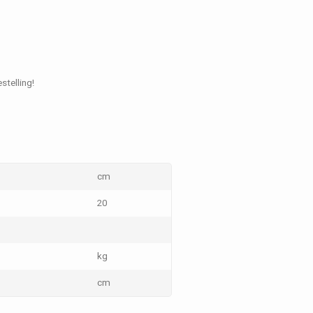
stelling!
cm
20
kg
cm