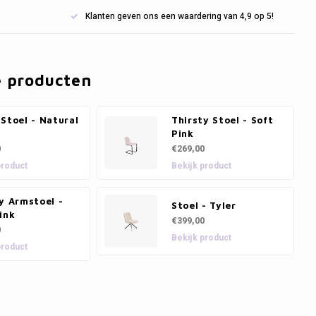
Klanten geven ons een waardering van 4,9 op 5!
e producten
Stoel - Natural
Thirsty Stoel - Soft
Pink
0
€269,00
product
Bekijk product
y Armstoel -
Stoel - Tyler
ink
€399,00
0
Bekijk product
product