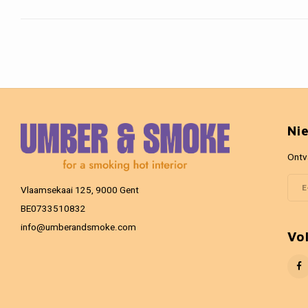
Ni
Ontv
Vlaamsekaai 125, 9000 Gent
BE0733510832
info@umberandsmoke.com
Vo