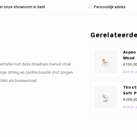
n in onze showroom in Gent
Persoonlijk advies
Gerelateerd
Aspen 
Wood
ettafel met deze draaibare Swivel stoel
€159,0
Bekijk 
mige zitting en zachte bouclé stof zorgen
hikt als bureaustoel.
Thirst
Soft P
€299,0
Bekijk 