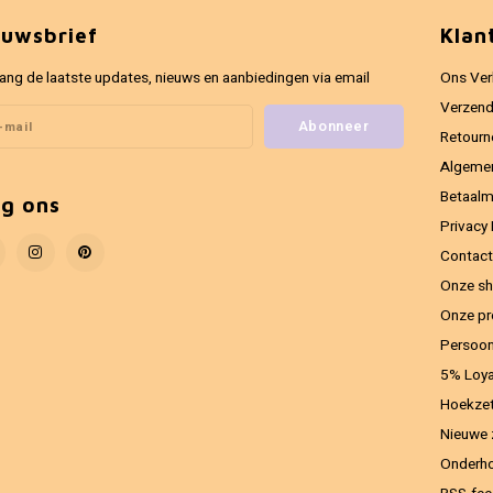
euwsbrief
Klan
ang de laatste updates, nieuws en aanbiedingen via email
Ons Ver
Verzend
Abonneer
Retourn
Algeme
Betaal
lg ons
Privacy 
Contact
Onze sh
Onze pr
Persoon
5% Loya
Hoekzet
Nieuwe 
Onderho