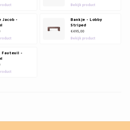
product
Bekijk product
 Jacob -
Bankje - Lobby
el
Striped
0
€495,00
product
Bekijk product
 Fauteuil -
el
0
product