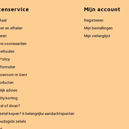
tenservice
Mijn account
haal
Registreren
en en afhalen
Mijn bestellingen
eren
Mijn verlanglijst
ne voorwaarden
methoden
Policy
formulier
owroom in Gent
oducten
lijk advies
lty korting
el of divan?
zetel kopen? 6 belangrijke aandachtspunten
udsgids zetels