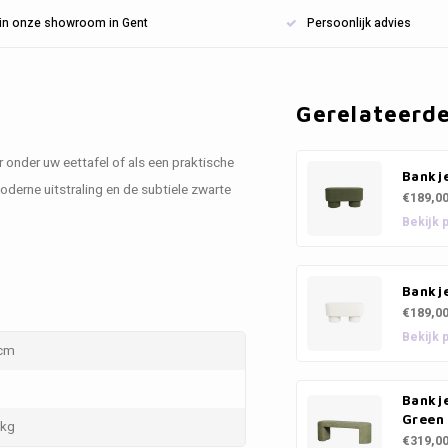
n in onze showroom in Gent
Persoonlijk advies
Gerelateerd
r onder uw eettafel of als een praktische
Bankje
derne uitstraling en de subtiele zwarte
€189,0
Bekijk 
Bankje
€189,0
Bekijk 
 cm
Bankje
Green
 kg
€319,0