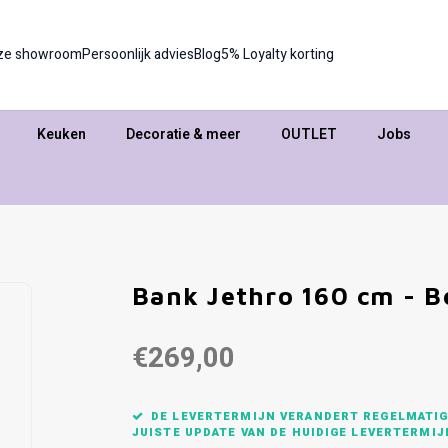
ze showroom
Persoonlijk advies
Blog
5% Loyalty korting
Keuken
Decoratie & meer
OUTLET
Jobs
Bank Jethro 160 cm - B
€269,00
DE LEVERTERMIJN VERANDERT REGELMATIG,
JUISTE UPDATE VAN DE HUIDIGE LEVERTERMIJ