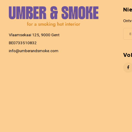
Ni
Ontv
Vlaamsekaai 125, 9000 Gent
BE0733510832
info@umberandsmoke.com
Vo