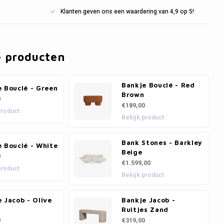
Klanten geven ons een waardering van 4,9 op 5!
e producten
Bankje Bouclé - Red
 Bouclé - Green
Brown
0
€189,00
product
Bekijk product
Bank Stones - Barkley
 Bouclé - White
Beige
0
€1.599,00
product
Bekijk product
 Jacob - Olive
Bankje Jacob -
Ruitjes Zand
0
€319,00