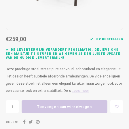
Kasten
Cobble
Spotjes
Vazen
Kleer
Badm
Bankjes
Vienna
Kussens
Vitrin
Havana
Plaids
Conso
€259,00
OP BESTELLING
Helsinki
Bath & Body
Nacht
DE LEVERTERMIJN VERANDERT REGELMATIG, GELIEVE ONS
EEN MAILTJE TE STUREN EN WE GEVEN JE EEN JUISTE UPDATE
VAN DE HUIDIGE LEVERTERMIJN!
Belvedere
Kaartjes
Kaste
Deze prachtige stoel straalt pure eenvoud, schoonheid en elegantie uit.
Isla Sofa
Textiel
Wandk
Het design heeft subtiele afgeronde armleuningen. De vloeiende lijnen
geven deze stoel niet alleen een elegant karakter maar zorgen ook voor
Daydream XL
Kerst
een zachte look en extra stabiliteit. De s
Lees meer
Geurstokjes
Toevoegen aan winkelwagen
Bloempotten
DELEN: