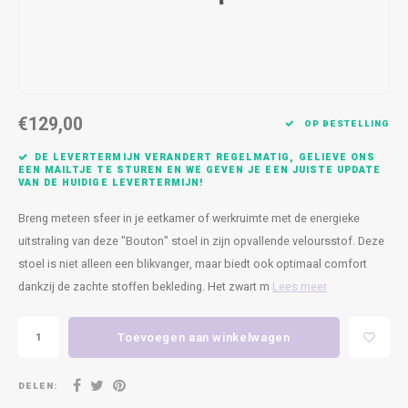
Kasten
Cobble
Spotjes
Vazen
Kleer
Badm
Bankjes
Vienna
Kussens
Vitrin
Havana
Plaids
Conso
€129,00
OP BESTELLING
Helsinki
Bath & Body
Nacht
DE LEVERTERMIJN VERANDERT REGELMATIG, GELIEVE ONS
EEN MAILTJE TE STUREN EN WE GEVEN JE EEN JUISTE UPDATE
VAN DE HUIDIGE LEVERTERMIJN!
Belvedere
Kaartjes
Kaste
Breng meteen sfeer in je eetkamer of werkruimte met de energieke
Isla Sofa
Textiel
Wandk
uitstraling van deze "Bouton" stoel in zijn opvallende veloursstof. Deze
stoel is niet alleen een blikvanger, maar biedt ook optimaal comfort
Daydream XL
Kerst
dankzij de zachte stoffen bekleding. Het zwart m
Lees meer
Geurstokjes
Toevoegen aan winkelwagen
Bloempotten
DELEN: