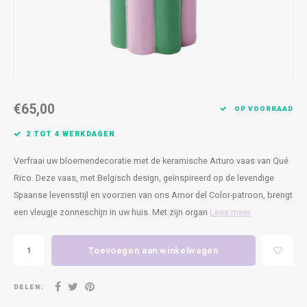
Kasten
Cobble
Spotjes
Vazen
Kleer
Badm
Bankjes
Vienna
Kussens
Vitrin
Havana
Plaids
Conso
€65,00
Helsinki
Bath & Body
Nacht
OP VOORRAAD
2 TOT 4 WERKDAGEN
Belvedere
Kaartjes
Kaste
Verfraai uw bloemendecoratie met de keramische Arturo vaas van Qué
Isla Sofa
Textiel
Wandk
Rico. Deze vaas, met Belgisch design, geïnspireerd op de levendige
Spaanse levensstijl en voorzien van ons Amor del Color-patroon, brengt
Daydream XL
Kerst
een vleugje zonneschijn in uw huis. Met zijn organ
Lees meer
Geurstokjes
Toevoegen aan winkelwagen
Bloempotten
DELEN: