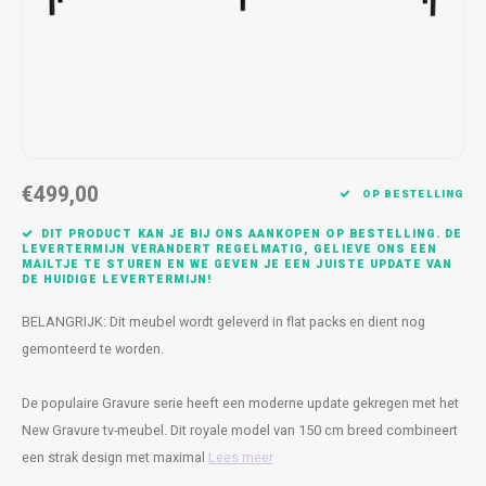
Kasten
Cobble
Spotjes
Vazen
Kleer
Badm
Bankjes
Vienna
Kussens
Vitrin
Havana
Plaids
Conso
Helsinki
Bath & Body
Nacht
€499,00
OP BESTELLING
Belvedere
Kaartjes
Kaste
DIT PRODUCT KAN JE BIJ ONS AANKOPEN OP BESTELLING. DE
LEVERTERMIJN VERANDERT REGELMATIG, GELIEVE ONS EEN
MAILTJE TE STUREN EN WE GEVEN JE EEN JUISTE UPDATE VAN
Isla Sofa
Textiel
Wandk
DE HUIDIGE LEVERTERMIJN!
BELANGRIJK: Dit meubel wordt geleverd in flat packs en dient nog
Daydream XL
Kerst
gemonteerd te worden.
Geurstokjes
De populaire Gravure serie heeft een moderne update gekregen met het
New Gravure tv-meubel. Dit royale model van 150 cm breed combineert
Bloempotten
een strak design met maximal
Lees meer