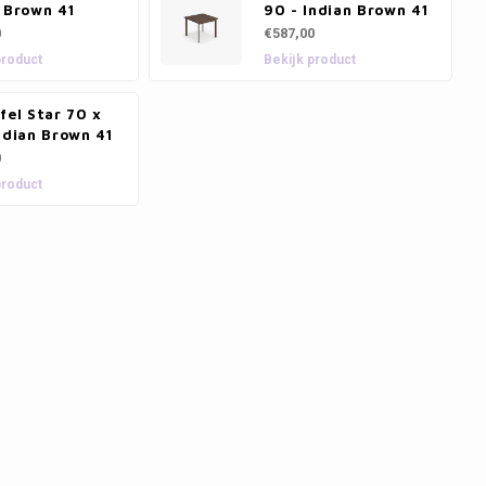
 Brown 41
90 - Indian Brown 41
0
€587,00
product
Bekijk product
fel Star 70 x
ndian Brown 41
0
product