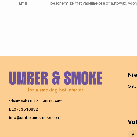
Emu
bescherm ze met vaseline-olie of autowax, vooral
Ni
Ontv
Vlaamsekaai 125, 9000 Gent
BE0733510832
info@umberandsmoke.com
Vo