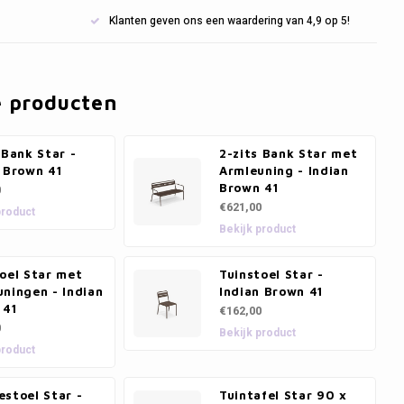
Klanten geven ons een waardering van 4,9 op 5!
e producten
 Bank Star -
2-zits Bank Star met
 Brown 41
Armleuning - Indian
Brown 41
0
€621,00
product
Bekijk product
oel Star met
Tuinstoel Star -
ningen - Indian
Indian Brown 41
 41
€162,00
0
Bekijk product
product
stoel Star -
Tuintafel Star 90 x