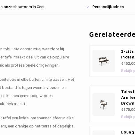
n in onze showroom in Gent
Persoonlijk advies
Gerelateerd
n robuuste constructie, waardoor hij
2-zits
tentafel maakt deel uit van de populaire
Indian
€452,0
ruik als professionele omgevingen.
Bekijk 
oeiteloos in elke buitenruimte passen. Het
nd bestand is tegen weersinvloeden en
Tuinst
eit en kunnen eenvoudig worden
Armleu
Brown
raktisch maakt.
€175,0
Bekijk 
 tafel een lichte, ontspannen sfeer in elke
ners, een drankje op het terras of dagelijks
Lounge