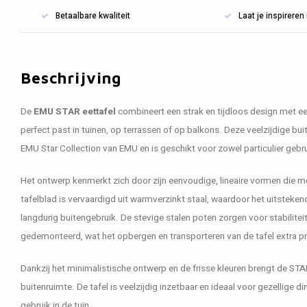
Betaalbare kwaliteit
Laat je inspirere
Beschrijving
De
EMU STAR eettafel
combineert een strak en tijdloos design met ee
perfect past in tuinen, op terrassen of op balkons. Deze veelzijdige bui
EMU Star Collection
van
EMU
en is geschikt voor zowel particulier geb
Het ontwerp kenmerkt zich door zijn eenvoudige, lineaire vormen die m
tafelblad is vervaardigd uit warmverzinkt staal, waardoor het uitsteke
langdurig buitengebruik. De stevige stalen poten zorgen voor stabilit
gedemonteerd, wat het opbergen en transporteren van de tafel extra p
Dankzij het minimalistische ontwerp en de frisse kleuren brengt de STAR
buitenruimte. De tafel is veelzijdig inzetbaar en ideaal voor gezellige di
gebruik in de tuin.