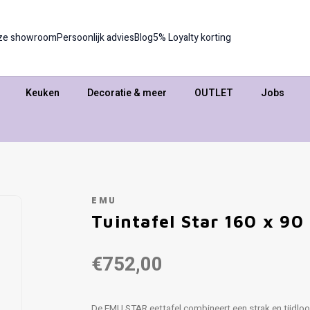
ze showroom
Persoonlijk advies
Blog
5% Loyalty korting
Keuken
Decoratie & meer
OUTLET
Jobs
EMU
Tuintafel Star 160 x 90
€752,00
De EMU STAR eettafel combineert een strak en tijdloo