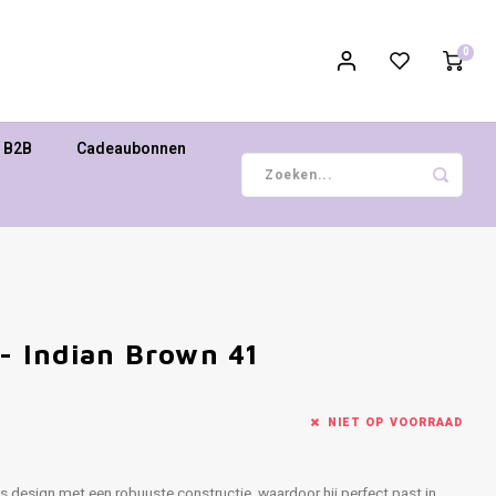
0
B2B
Cadeaubonnen
 - Indian Brown 41
NIET OP VOORRAAD
s design met een robuuste constructie, waardoor hij perfect past in