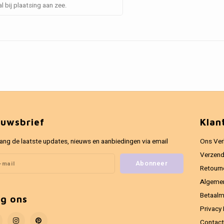
 bij plaatsing aan zee.
euwsbrief
Klan
ang de laatste updates, nieuws en aanbiedingen via email
Ons Ver
Verzend
Abonneer
Retourn
Algeme
Betaal
lg ons
Privacy 
Contact