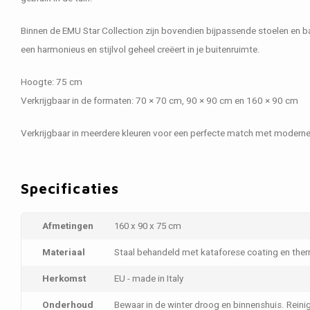
Binnen de
EMU Star Collection
zijn bovendien bijpassende stoelen en ba
een harmonieus en stijlvol geheel creëert in je buitenruimte.
Hoogte: 75 cm
Verkrijgbaar in de formaten: 70 × 70 cm, 90 × 90 cm en 160 × 90 cm
Verkrijgbaar in meerdere kleuren voor een perfecte match met moderne 
Specificaties
Afmetingen
160 x 90 x 75 cm
Materiaal
Staal behandeld met kataforese coating en th
Herkomst
EU - made in Italy
Onderhoud
Bewaar in de winter droog en binnenshuis. Reini