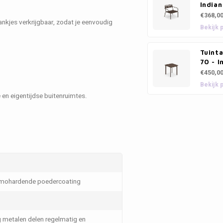
Indian
€368,0
nkjes verkrijgbaar, zodat je eenvoudig
Bekijk 
Tuinta
70 - I
€450,0
Bekijk 
en eigentijdse buitenruimtes.
ermohardende poedercoating
g metalen delen regelmatig en