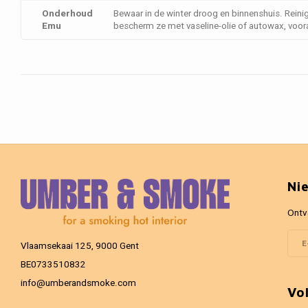
Onderhoud
Bewaar in de winter droog en binnenshuis. Reini
Emu
bescherm ze met vaseline-olie of autowax, vooral
Ni
Ontv
Vlaamsekaai 125, 9000 Gent
BE0733510832
info@umberandsmoke.com
Vo