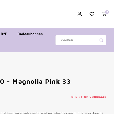
0
B2B
Cadeaubonnen
80 - Magnolia Pink 33
NIET OP VOORRAAD
praktisch en speels design met een stevige constructie, waardoor hij