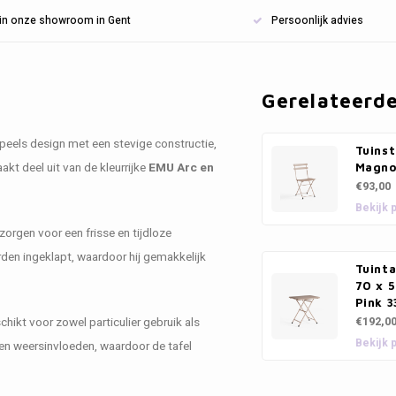
n in onze showroom in Gent
Persoonlijk advies
Gerelateerd
peels design met een stevige constructie,
Tuinst
akt deel uit van de kleurrijke
EMU Arc en
Magnol
€93,00
Bekijk 
orgen voor een frisse en tijdloze
rden ingeklapt, waardoor hij gemakkelijk
Tuinta
70 x 5
Pink 3
chikt voor zowel particulier gebruik als
€192,0
Bekijk 
n weersinvloeden, waardoor de tafel