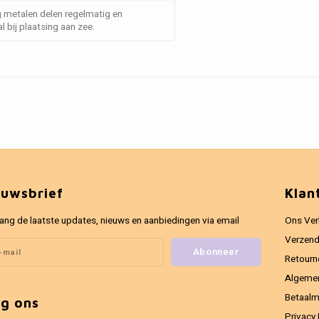
g metalen delen regelmatig en
 bij plaatsing aan zee.
euwsbrief
Klan
ang de laatste updates, nieuws en aanbiedingen via email
Ons Ver
Verzend
Abonneer
Retourn
Algeme
Betaal
lg ons
Privacy 