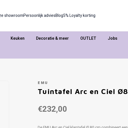
ze showroom
Persoonlijk advies
Blog
5% Loyalty korting
Keuken
Decoratie & meer
OUTLET
Jobs
EMU
Tuintafel Arc en Ciel Ø
€232,00
De EMU Arc en Ciel klaptafel Ø 80 cm combineert een 