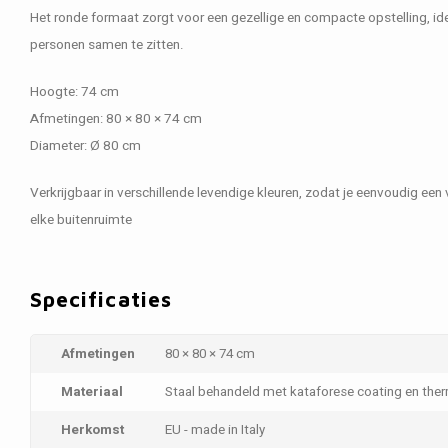
Het ronde formaat zorgt voor een gezellige en compacte opstelling, id
personen samen te zitten.
Hoogte: 74 cm
Afmetingen: 80 × 80 × 74 cm
Diameter: Ø 80 cm
Verkrijgbaar in verschillende levendige kleuren, zodat je eenvoudig een v
elke buitenruimte
Specificaties
Afmetingen
80 × 80 × 74 cm
Materiaal
Staal behandeld met kataforese coating en th
Herkomst
EU - made in Italy