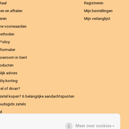
haal
Registreren
en en afhalen
Mijn bestellingen
eren
Mijn verlanglijst
ne voorwaarden
methoden
Policy
formulier
owroom in Gent
oducten
lijk advies
lty korting
el of divan?
zetel kopen? 6 belangrijke aandachtspunten
udsgids zetels
ed
Meer over cookies »