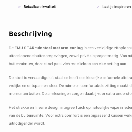
Betaalbare kwaliteit
Laat je inspirere
Beschrijving
De
EMU STAR tuinstoel met armleuning
is een veelzijdige zitoplossi
uiteenlopende buitenomgevingen, zowel privé als projectmatig. Van r
buitenruimtes, deze stoel past zich moeiteloos aan elke setting aan.
De stoel is vervaardigd uit staal en heeft een kleurrijke, informele uitstr
vrolijke en ontspannen sfeer. De ruime en comfortabele zitting maakt 
momenten buiten. De armleuningen zorgen daarbij voor extra onderste
Het strakke en lineaire design integreert zich op natuurlijke wijze in ied
van de buitenruimte. Voor extra comfort is een bijpassend kussen verk
uitnodigender wordt.