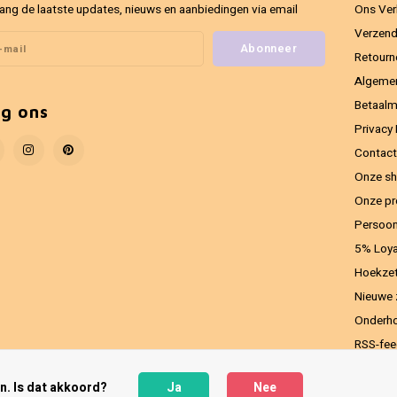
ang de laatste updates, nieuws en aanbiedingen via email
Ons Ver
Verzend
Abonneer
Retourn
Algeme
Betaal
lg ons
Privacy 
Contact
Onze sh
Onze pr
Persoon
5% Loya
Hoekzet
Nieuwe 
Onderho
RSS-fe
n. Is dat akkoord?
Ja
Nee