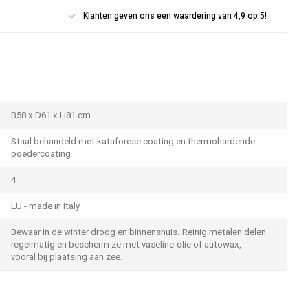
Klanten geven ons een waardering van 4,9 op 5!
B58 x D61 x H81 cm
Staal behandeld met kataforese coating en thermohardende
poedercoating
4
EU - made in Italy
Bewaar in de winter droog en binnenshuis. Reinig metalen delen
regelmatig en bescherm ze met vaseline-olie of autowax,
vooral bij plaatsing aan zee.