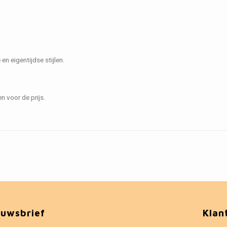
n eigentijdse stijlen.
n voor de prijs.
euwsbrief
Klan