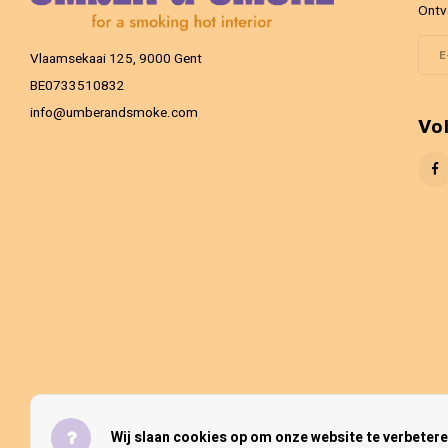
Ontv
Vlaamsekaai 125, 9000 Gent
BE0733510832
info@umberandsmoke.com
Vo
Wij slaan cookies op om onze website te verbetere