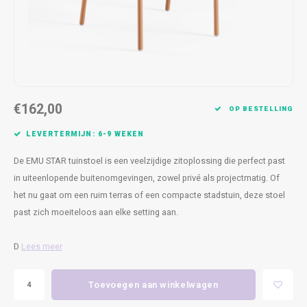
Kasten
Cobble
Spotjes
Vazen
Kleer
Badm
Bankjes
Vienna
Kussens
Vitrin
Havana
Plaids
Conso
€162,00
Helsinki
Bath & Body
Nacht
OP BESTELLING
LEVERTERMIJN: 6-9 WEKEN
Belvedere
Kaartjes
Kaste
De EMU STAR tuinstoel is een veelzijdige zitoplossing die perfect past
Isla Sofa
Textiel
Wandk
in uiteenlopende buitenomgevingen, zowel privé als projectmatig. Of
het nu gaat om een ruim terras of een compacte stadstuin, deze stoel
Daydream XL
Kerst
past zich moeiteloos aan elke setting aan.
Geurstokjes
D
Lees meer
Bloempotten
Toevoegen aan winkelwagen