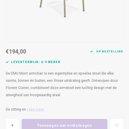
Kasten
Cobble
Spotjes
Vazen
Kleer
Badm
Bankjes
Vienna
Kussens
Vitrin
Havana
Plaids
Conso
Helsinki
Bath & Body
Nacht
€194,00
OP BESTELLING
Belvedere
Kaartjes
Kaste
LEVERTERMIJN: 6-9 WEKEN
De EMU Mom armchair is een eigentijdse en speelse stoel die elke
Isla Sofa
Textiel
Wandk
ruimte, binnen én buiten, een frisse uitstraling geeft. Ontworpen door
Florent Coirier, combineert deze armstoel een luchtig design met de
Daydream XL
Kerst
stevigheid van hoogwaardig staal.
Geurstokjes
De zitting en
Lees meer
Bloempotten
Toevoegen aan winkelwagen