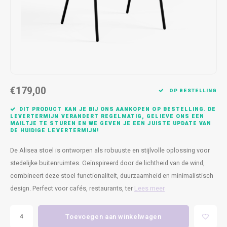
Kasten
Cobble
Spotjes
Vazen
Kleer
Badm
Bankjes
Vienna
Kussens
Vitrin
Havana
Plaids
Conso
Helsinki
Bath & Body
Nacht
€179,00
OP BESTELLING
Belvedere
Kaartjes
Kaste
DIT PRODUCT KAN JE BIJ ONS AANKOPEN OP BESTELLING. DE
LEVERTERMIJN VERANDERT REGELMATIG, GELIEVE ONS EEN
MAILTJE TE STUREN EN WE GEVEN JE EEN JUISTE UPDATE VAN
Isla Sofa
Textiel
Wandk
DE HUIDIGE LEVERTERMIJN!
De Alisea stoel is ontworpen als robuuste en stijlvolle oplossing voor
Daydream XL
Kerst
stedelijke buitenruimtes. Geïnspireerd door de lichtheid van de wind,
combineert deze stoel functionaliteit, duurzaamheid en minimalistisch
Geurstokjes
design. Perfect voor cafés, restaurants, ter
Lees meer
Bloempotten
Toevoegen aan winkelwagen