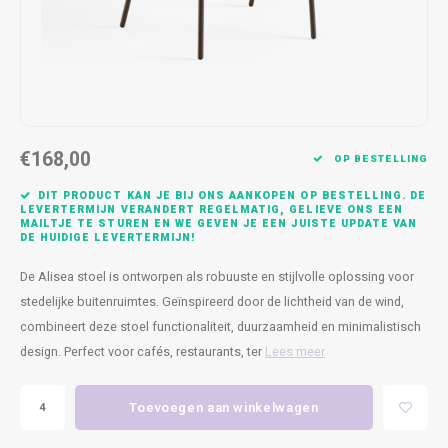
Kasten
Cobble
Spotjes
Vazen
Kleer
Badm
Bankjes
Vienna
Kussens
Vitrin
Havana
Plaids
Conso
€168,00
Helsinki
Bath & Body
Nacht
OP BESTELLING
DIT PRODUCT KAN JE BIJ ONS AANKOPEN OP BESTELLING. DE
Belvedere
Kaartjes
Kaste
LEVERTERMIJN VERANDERT REGELMATIG, GELIEVE ONS EEN
MAILTJE TE STUREN EN WE GEVEN JE EEN JUISTE UPDATE VAN
DE HUIDIGE LEVERTERMIJN!
Isla Sofa
Textiel
Wandk
De Alisea stoel is ontworpen als robuuste en stijlvolle oplossing voor
stedelijke buitenruimtes. Geïnspireerd door de lichtheid van de wind,
Daydream XL
Kerst
combineert deze stoel functionaliteit, duurzaamheid en minimalistisch
design. Perfect voor cafés, restaurants, ter
Lees meer
Geurstokjes
Bloempotten
Toevoegen aan winkelwagen