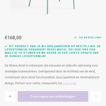
Kasten
Cobble
Spotjes
Vazen
Kleer
Badm
Bankjes
Vienna
Kussens
Vitrin
Havana
Plaids
Conso
€168,00
Helsinki
Bath & Body
Nacht
OP BESTELLING
DIT PRODUCT KAN JE BIJ ONS AANKOPEN OP BESTELLING. DE
Belvedere
Kaartjes
Kaste
LEVERTERMIJN VERANDERT REGELMATIG, GELIEVE ONS EEN
MAILTJE TE STUREN EN WE GEVEN JE EEN JUISTE UPDATE VAN
DE HUIDIGE LEVERTERMIJN!
Isla Sofa
Textiel
Wandk
De Alisea stoel is ontworpen als robuuste en stijlvolle oplossing voor
stedelijke buitenruimtes. Geïnspireerd door de lichtheid van de wind,
Daydream XL
Kerst
combineert deze stoel functionaliteit, duurzaamheid en minimalistisch
design. Perfect voor cafés, restaurants, ter
Lees meer
Geurstokjes
Bloempotten
Toevoegen aan winkelwagen