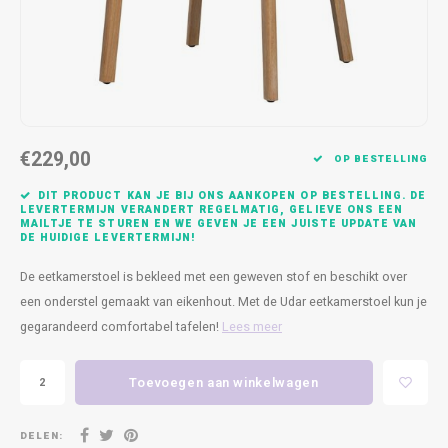
Kasten
Cobble
Spotjes
Vazen
Kleer
Badm
Bankjes
Vienna
Kussens
Vitrin
Havana
Plaids
Conso
€229,00
Helsinki
Bath & Body
Nacht
OP BESTELLING
DIT PRODUCT KAN JE BIJ ONS AANKOPEN OP BESTELLING. DE
Belvedere
Kaartjes
Kaste
LEVERTERMIJN VERANDERT REGELMATIG, GELIEVE ONS EEN
MAILTJE TE STUREN EN WE GEVEN JE EEN JUISTE UPDATE VAN
DE HUIDIGE LEVERTERMIJN!
Isla Sofa
Textiel
Wandk
De eetkamerstoel is bekleed met een geweven stof en beschikt over
een onderstel gemaakt van eikenhout. Met de Udar eetkamerstoel kun je
Daydream XL
Kerst
gegarandeerd comfortabel tafelen!
Lees meer
Geurstokjes
Toevoegen aan winkelwagen
Bloempotten
DELEN: