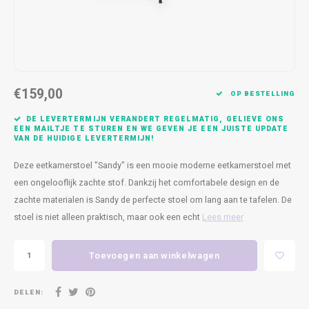
Kasten
Cobble
Spotjes
Vazen
Kleer
Badm
Bankjes
Vienna
Kussens
Vitrin
Havana
Plaids
Conso
€159,00
OP BESTELLING
Helsinki
Bath & Body
Nacht
DE LEVERTERMIJN VERANDERT REGELMATIG, GELIEVE ONS
EEN MAILTJE TE STUREN EN WE GEVEN JE EEN JUISTE UPDATE
VAN DE HUIDIGE LEVERTERMIJN!
Belvedere
Kaartjes
Kaste
Deze eetkamerstoel "Sandy" is een mooie moderne eetkamerstoel met
Isla Sofa
Textiel
Wandk
een ongelooflijk zachte stof. Dankzij het comfortabele design en de
zachte materialen is Sandy de perfecte stoel om lang aan te tafelen. De
Daydream XL
Kerst
stoel is niet alleen praktisch, maar ook een echt
Lees meer
Geurstokjes
Toevoegen aan winkelwagen
Bloempotten
DELEN: