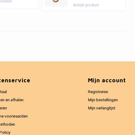
product
Bekijk product
tenservice
Mijn account
haal
Registreren
en en afhalen
Mijn bestellingen
eren
Mijn verlanglijst
ne voorwaarden
methoden
Policy