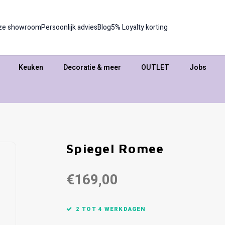
ze showroom
Persoonlijk advies
Blog
5% Loyalty korting
Keuken
Decoratie & meer
OUTLET
Jobs
Spiegel Romee
€169,00
2 TOT 4 WERKDAGEN