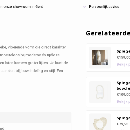
n in onze showroom in Gent
Persoonlijk advies
Gerelateerd
ieke, vloeiende vorm die direct karakter
Spieg
 moeiteloos bij moderne én tijdloze
€159,0
n laten kamers groter lijken. Je kunt de
Bekijk 
aansluit bij jouw indeling en stijl. Een
Spiege
bouclé
€109,0
Bekijk 
Spieg
€79,95
and