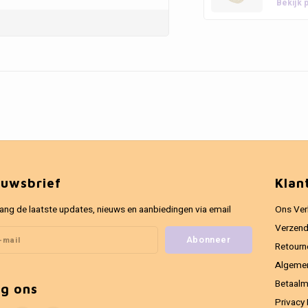
Bekijk 
euwsbrief
Klan
ang de laatste updates, nieuws en aanbiedingen via email
Ons Ver
Verzend
Abonneer
Retourn
Algeme
Betaal
lg ons
Privacy 