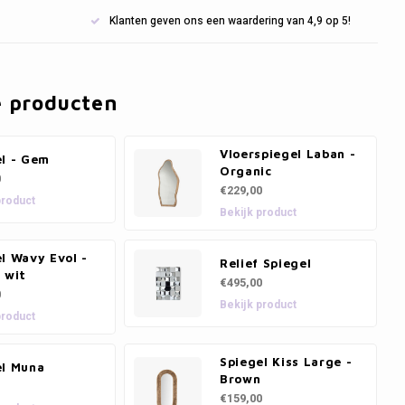
Klanten geven ons een waardering van 4,9 op 5!
e producten
Vloerspiegel Laban -
el - Gem
Organic
0
€229,00
product
Bekijk product
l Wavy Evol -
Relief Spiegel
 wit
€495,00
0
Bekijk product
product
Spiegel Kiss Large -
el Muna
Brown
€159,00