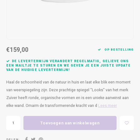
Kasten
Cobble
Spotjes
Vazen
Kleer
Badm
Bankjes
Vienna
Kussens
Vitrin
Havana
Plaids
Conso
€159,00
Helsinki
Bath & Body
Nacht
OP BESTELLING
DE LEVERTERMIJN VERANDERT REGELMATIG, GELIEVE ONS
Belvedere
Kaartjes
Kaste
EEN MAILTJE TE STUREN EN WE GEVEN JE EEN JUISTE UPDATE
VAN DE HUIDIGE LEVERTERMIJN!
Isla Sofa
Textiel
Wandk
Haal de schoonheid van de natuur in huis en laat elke blik een moment
van weerspiegeling zijn. Deze prachtige spiegel "Looks" van het merk
Daydream XL
Kerst
Zuiver heeft ronde, organische vormen en is een unieke aanwinst aan
elke wand. Omarm de transformerende kracht van d
Lees meer
Geurstokjes
Toevoegen aan winkelwagen
Bloempotten
DELEN: