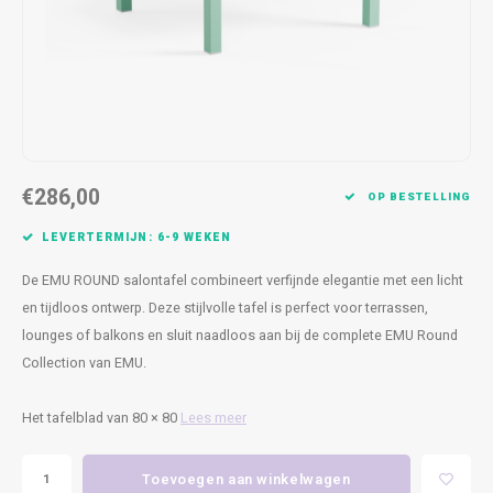
Kasten
Cobble
Spotjes
Vazen
Kleer
Badm
Bankjes
Vienna
Kussens
Vitrin
Havana
Plaids
Conso
Helsinki
Bath & Body
Nacht
€286,00
OP BESTELLING
Belvedere
Kaartjes
Kaste
LEVERTERMIJN: 6-9 WEKEN
De EMU ROUND salontafel combineert verfijnde elegantie met een licht
Isla Sofa
Textiel
Wandk
en tijdloos ontwerp. Deze stijlvolle tafel is perfect voor terrassen,
lounges of balkons en sluit naadloos aan bij de complete EMU Round
Daydream XL
Kerst
Collection van EMU.
Geurstokjes
Het tafelblad van 80 × 80
Lees meer
Bloempotten
Toevoegen aan winkelwagen