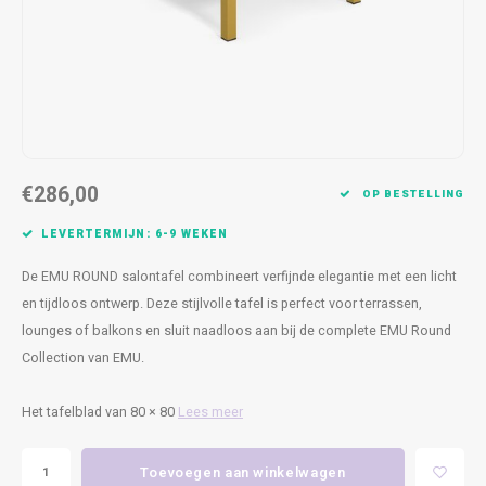
Kasten
Cobble
Spotjes
Vazen
Kleer
Badm
Bankjes
Vienna
Kussens
Vitrin
Havana
Plaids
Conso
Helsinki
Bath & Body
Nacht
€286,00
OP BESTELLING
Belvedere
Kaartjes
Kaste
LEVERTERMIJN: 6-9 WEKEN
De EMU ROUND salontafel combineert verfijnde elegantie met een licht
Isla Sofa
Textiel
Wandk
en tijdloos ontwerp. Deze stijlvolle tafel is perfect voor terrassen,
lounges of balkons en sluit naadloos aan bij de complete EMU Round
Daydream XL
Kerst
Collection van EMU.
Geurstokjes
Het tafelblad van 80 × 80
Lees meer
Bloempotten
Toevoegen aan winkelwagen