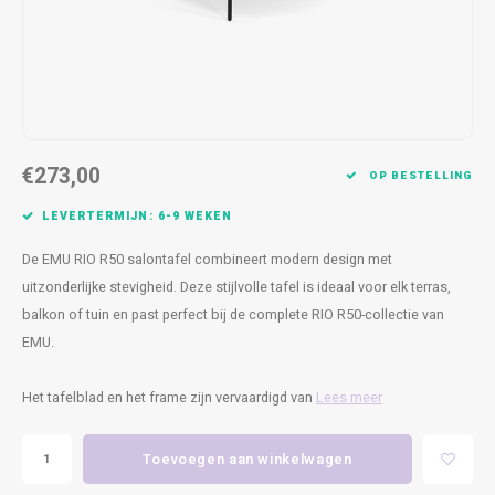
Kasten
Cobble
Spotjes
Vazen
Kleer
Badm
Bankjes
Vienna
Kussens
Vitrin
Havana
Plaids
Conso
€273,00
Helsinki
Bath & Body
Nacht
OP BESTELLING
LEVERTERMIJN: 6-9 WEKEN
Belvedere
Kaartjes
Kaste
De EMU RIO R50 salontafel combineert modern design met
Isla Sofa
Textiel
Wandk
uitzonderlijke stevigheid. Deze stijlvolle tafel is ideaal voor elk terras,
balkon of tuin en past perfect bij de complete RIO R50-collectie van
Daydream XL
Kerst
EMU.
Geurstokjes
Het tafelblad en het frame zijn vervaardigd van
Lees meer
Bloempotten
Toevoegen aan winkelwagen