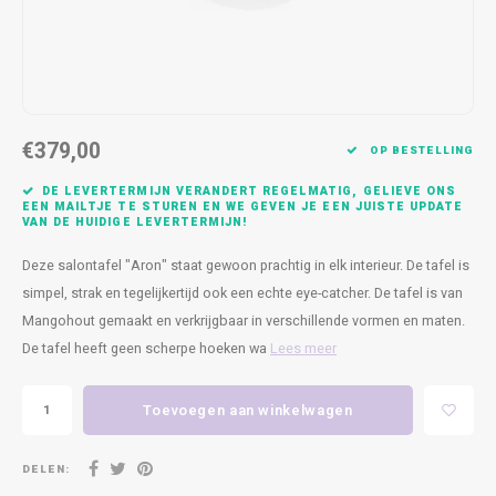
Kasten
Cobble
Spotjes
Vazen
Kleer
Badm
Bankjes
Vienna
Kussens
Vitrin
Havana
Plaids
Conso
€379,00
OP BESTELLING
Helsinki
Bath & Body
Nacht
DE LEVERTERMIJN VERANDERT REGELMATIG, GELIEVE ONS
EEN MAILTJE TE STUREN EN WE GEVEN JE EEN JUISTE UPDATE
VAN DE HUIDIGE LEVERTERMIJN!
Belvedere
Kaartjes
Kaste
Deze salontafel "Aron" staat gewoon prachtig in elk interieur. De tafel is
Isla Sofa
Textiel
Wandk
simpel, strak en tegelijkertijd ook een echte eye-catcher. De tafel is van
Mangohout gemaakt en verkrijgbaar in verschillende vormen en maten.
Daydream XL
Kerst
De tafel heeft geen scherpe hoeken wa
Lees meer
Geurstokjes
Toevoegen aan winkelwagen
Bloempotten
DELEN: