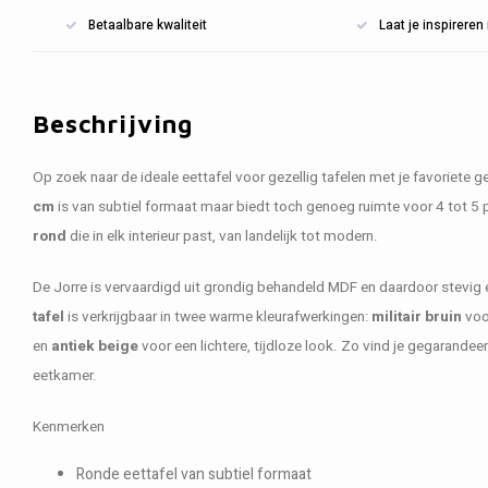
Betaalbare kwaliteit
Laat je inspirere
Beschrijving
Op zoek naar de ideale eettafel voor gezellig tafelen met je favoriete
cm
is van subtiel formaat maar biedt toch genoeg ruimte voor 4 tot 5 
rond
die in elk interieur past, van landelijk tot modern.
De Jorre is vervaardigd uit grondig behandeld MDF en daardoor stevig
tafel
is verkrijgbaar in twee warme kleurafwerkingen:
militair bruin
voor
en
antiek beige
voor een lichtere, tijdloze look. Zo vind je gegarandee
eetkamer.
Kenmerken
Ronde eettafel van subtiel formaat