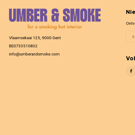
Ni
Ontv
Vlaamsekaai 125, 9000 Gent
BE0733510832
info@umberandsmoke.com
Vo