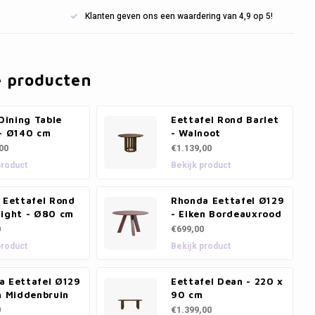
Klanten geven ons een waardering van 4,9 op 5!
e producten
 Dining Table
Eettafel Rond Barlet
 - Ø140 cm
- Walnoot
00
€1.139,00
product
Bekijk product
 Eettafel Rond
Rhonda Eettafel Ø129
night - Ø80 cm
- Eiken Bordeauxrood
0
€699,00
product
Bekijk product
a Eettafel Ø129
Eettafel Dean - 220 x
n Middenbruin
90 cm
0
€1.399,00