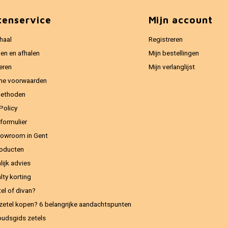
tenservice
Mijn account
haal
Registreren
en en afhalen
Mijn bestellingen
eren
Mijn verlanglijst
ne voorwaarden
methoden
Policy
formulier
owroom in Gent
oducten
lijk advies
lty korting
el of divan?
zetel kopen? 6 belangrijke aandachtspunten
udsgids zetels