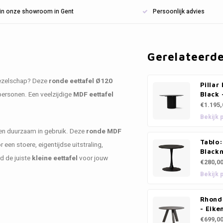
n in onze showroom in Gent
Persoonlijk advies
Gerelateerd
 gezelschap? Deze
ronde eettafel Ø120
Pillar
personen. Een veelzijdige
MDF eettafel
Black
€1.195,
Bekijk 
 en duurzaam in gebruik. Deze
ronde MDF
Tablo:
 een stoere, eigentijdse uitstraling,
Black
rd de juiste
kleine eettafel
voor jouw
€280,0
Bekijk 
Rhond
- Eike
€699,0