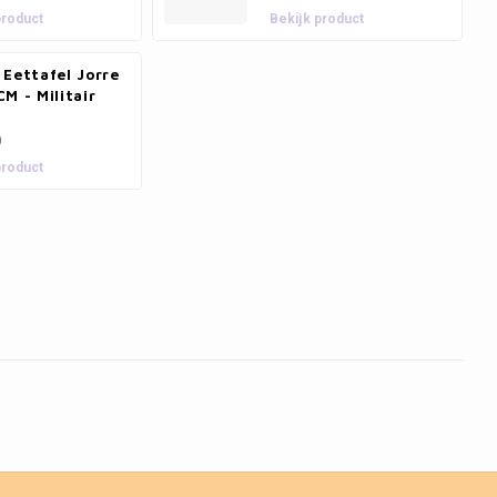
product
Bekijk product
Eettafel Jorre
M - Militair
0
product