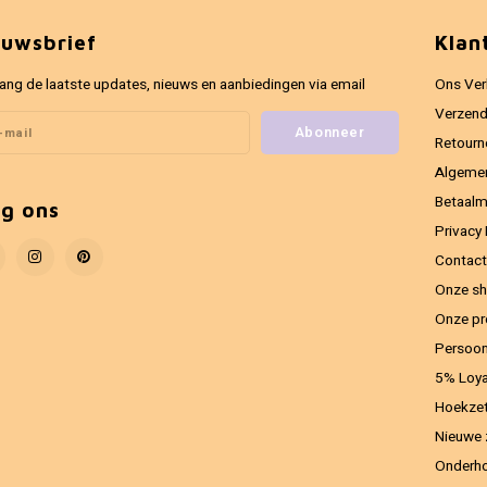
euwsbrief
Klan
ang de laatste updates, nieuws en aanbiedingen via email
Ons Ver
Verzend
Abonneer
Retourn
Algeme
Betaal
lg ons
Privacy 
Contact
Onze sh
Onze pr
Persoon
5% Loya
Hoekzet
Nieuwe 
Onderho