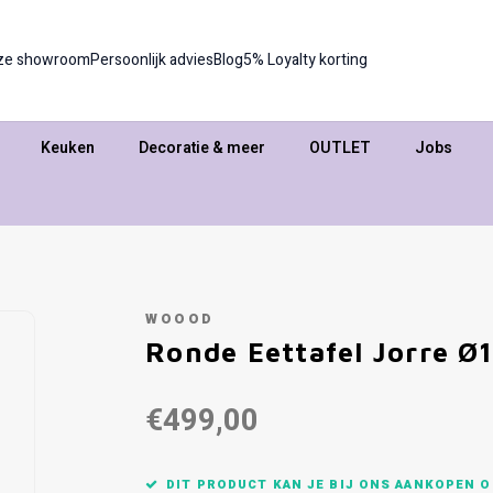
ze showroom
Persoonlijk advies
Blog
5% Loyalty korting
Keuken
Decoratie & meer
OUTLET
Jobs
WOOOD
Ronde Eettafel Jorre Ø
€499,00
DIT PRODUCT KAN JE BIJ ONS AANKOPEN O