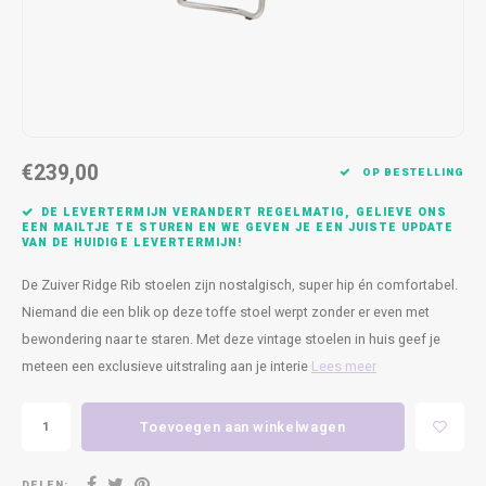
Kasten
Cobble
Spotjes
Vazen
Kleer
Badm
Bankjes
Vienna
Kussens
Vitrin
Havana
Plaids
Conso
€239,00
Helsinki
Bath & Body
Nacht
OP BESTELLING
DE LEVERTERMIJN VERANDERT REGELMATIG, GELIEVE ONS
Belvedere
Kaartjes
Kaste
EEN MAILTJE TE STUREN EN WE GEVEN JE EEN JUISTE UPDATE
VAN DE HUIDIGE LEVERTERMIJN!
Isla Sofa
Textiel
Wandk
De Zuiver Ridge Rib stoelen zijn nostalgisch, super hip én comfortabel.
Niemand die een blik op deze toffe stoel werpt zonder er even met
Daydream XL
Kerst
bewondering naar te staren. Met deze vintage stoelen in huis geef je
meteen een exclusieve uitstraling aan je interie
Lees meer
Geurstokjes
Toevoegen aan winkelwagen
Bloempotten
DELEN: