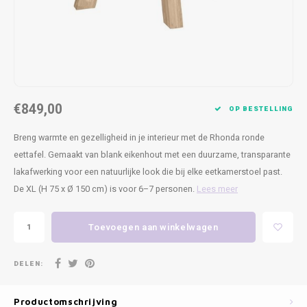
Kasten
Cobble
Spotjes
Vazen
Kleer
Badm
Bankjes
Vienna
Kussens
Vitrin
Havana
Plaids
Conso
€849,00
Helsinki
Bath & Body
Nacht
OP BESTELLING
Breng warmte en gezelligheid in je interieur met de Rhonda ronde
Belvedere
Kaartjes
Kaste
eettafel. Gemaakt van blank eikenhout met een duurzame, transparante
lakafwerking voor een natuurlijke look die bij elke eetkamerstoel past.
Isla Sofa
Textiel
Wandk
De XL (H 75 x Ø 150 cm) is voor 6–7 personen.
Lees meer
Daydream XL
Kerst
Toevoegen aan winkelwagen
Geurstokjes
DELEN:
Bloempotten
Productomschrijving