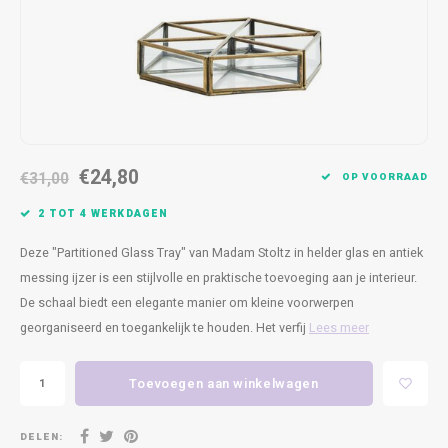
Kasten
Cobble
Spotjes
Vazen
Kleer
Badm
Bankjes
Vienna
Kussens
Vitrin
Havana
Plaids
Conso
Helsinki
Bath & Body
Nacht
€24,80
€31,00
OP VOORRAAD
Belvedere
Kaartjes
Kaste
2 TOT 4 WERKDAGEN
Deze "Partitioned Glass Tray" van Madam Stoltz in helder glas en antiek
Isla Sofa
Textiel
Wandk
messing ijzer is een stijlvolle en praktische toevoeging aan je interieur.
De schaal biedt een elegante manier om kleine voorwerpen
Daydream XL
Kerst
georganiseerd en toegankelijk te houden. Het verfij
Lees meer
Geurstokjes
Toevoegen aan winkelwagen
Bloempotten
DELEN: