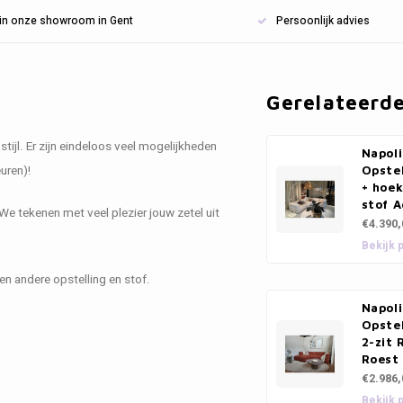
n in onze showroom in Gent
Persoonlijk advies
Gerelateerd
stijl. Er zijn eindeloos veel mogelijkheden
Napoli
uren)!
Opstel
+ hoek
stof A
 We tekenen met veel plezier jouw zetel uit
€4.390,
Bekijk 
 een andere opstelling en stof.
Napoli
Opstel
2-zit 
Roest 
€2.986,
Bekijk 