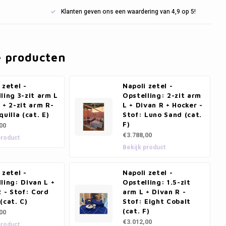
Klanten geven ons een waardering van 4,9 op 5!
e producten
 zetel -
Napoli zetel -
ling 3-zit arm L
Opstelling: 2-zit arm
 + 2-zit arm R-
L + Divan R + Hocker -
quilla (cat. E)
Stof: Luno Sand (cat.
F)
00
€3.788,00
product
Bekijk product
 zetel -
Napoli zetel -
ling: Divan L +
Opstelling: 1.5-zit
R - Stof: Cord
arm L + Divan R -
(cat. C)
Stof: Eight Cobalt
(cat. F)
00
€3.012,00
product