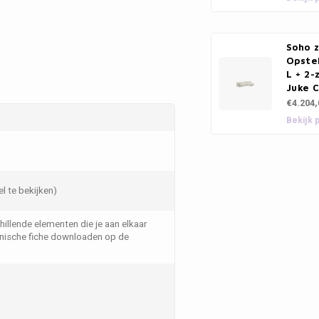
Soho z
Opstel
L + 2-
Juke C
€4.204,
Bekijk 
el te bekijken)
chillende elementen die je aan elkaar
hnische fiche downloaden op de