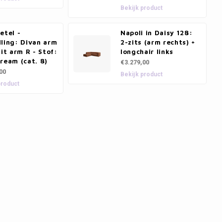
Bekijk product
etel -
Napoli in Daisy 128:
ling: Divan arm
2-zits (arm rechts) +
zit arm R - Stof:
longchair links
ream (cat. 8)
€3.279,00
00
Bekijk product
product