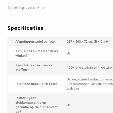
Totale diepte zetel: 91 cm
Specificaties
Afmetingen zetel op foto
287 x 160 x 72 cm (B x D x H)
Kan je deze uittesten in de
Ja
winkel?
Beschikbaar in hoeveel
100+ (alle stofstalen in de wink
stoffen?
Ja, deze zetel bestaat uit vers
Is dit een modulaire zetel?
kan bevestigen. Je kan de tec
website.
Is hier 5 jaar
vlekkengarantie én
Ja
garantie op de binnenkant
op?