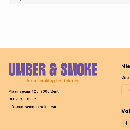
Ni
Ontv
Vlaamsekaai 125, 9000 Gent
BE0733510832
info@umberandsmoke.com
Vo