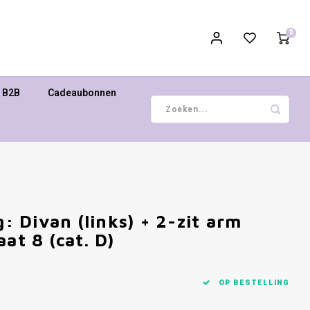
0
B2B
Cadeaubonnen
g: Divan (links) + 2-zit arm
at 8 (cat. D)
OP BESTELLING