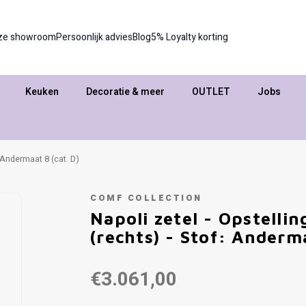
ze showroom
Persoonlijk advies
Blog
5% Loyalty korting
Keuken
Decoratie & meer
OUTLET
Jobs
: Andermaat 8 (cat. D)
COMF COLLECTION
Napoli zetel - Opstellin
(rechts) - Stof: Anderma
€3.061,00