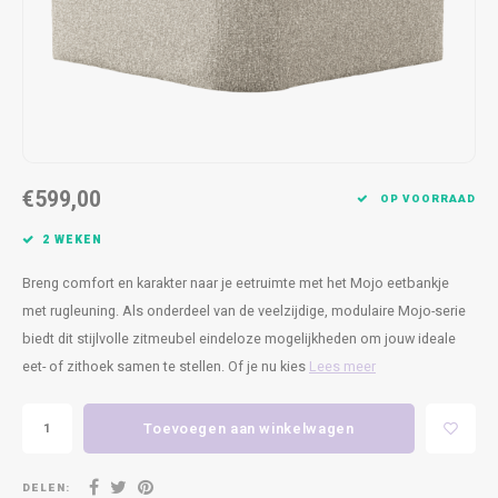
Kasten
Cobble
Spotjes
Vazen
Kleer
Badm
Bankjes
Vienna
Kussens
Vitrin
Havana
Plaids
Conso
Helsinki
Bath & Body
Nacht
€599,00
OP VOORRAAD
Belvedere
Kaartjes
Kaste
2 WEKEN
Breng comfort en karakter naar je eetruimte met het Mojo eetbankje
Isla Sofa
Textiel
Wandk
met rugleuning. Als onderdeel van de veelzijdige, modulaire Mojo-serie
biedt dit stijlvolle zitmeubel eindeloze mogelijkheden om jouw ideale
Daydream XL
Kerst
eet- of zithoek samen te stellen. Of je nu kies
Lees meer
Geurstokjes
Toevoegen aan winkelwagen
Bloempotten
DELEN: