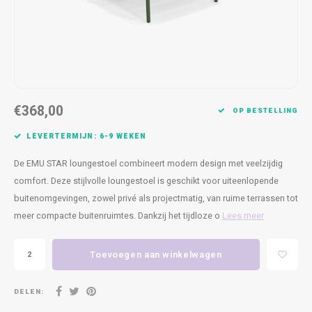
Kasten
Cobble
Spotjes
Vazen
Kleer
Badm
Bankjes
Vienna
Kussens
Vitrin
Havana
Plaids
Conso
€368,00
Helsinki
Bath & Body
Nacht
OP BESTELLING
LEVERTERMIJN: 6-9 WEKEN
Belvedere
Kaartjes
Kaste
De EMU STAR loungestoel combineert modern design met veelzijdig
Isla Sofa
Textiel
Wandk
comfort. Deze stijlvolle loungestoel is geschikt voor uiteenlopende
buitenomgevingen, zowel privé als projectmatig, van ruime terrassen tot
Daydream XL
Kerst
meer compacte buitenruimtes. Dankzij het tijdloze o
Lees meer
Geurstokjes
Toevoegen aan winkelwagen
Bloempotten
DELEN: