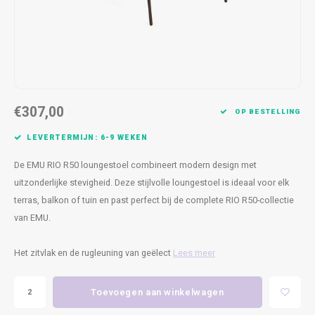
Kasten
Cobble
Spotjes
Vazen
Kleer
Badm
Bankjes
Vienna
Kussens
Vitrin
Havana
Plaids
Conso
€307,00
Helsinki
Bath & Body
Nacht
OP BESTELLING
LEVERTERMIJN: 6-9 WEKEN
Belvedere
Kaartjes
Kaste
De EMU RIO R50 loungestoel combineert modern design met
Isla Sofa
Textiel
Wandk
uitzonderlijke stevigheid. Deze stijlvolle loungestoel is ideaal voor elk
terras, balkon of tuin en past perfect bij de complete RIO R50-collectie
Daydream XL
Kerst
van EMU.
Geurstokjes
Het zitvlak en de rugleuning van geëlect
Lees meer
Bloempotten
Toevoegen aan winkelwagen