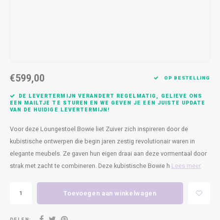
Kasten
Cobble
Spotjes
Vazen
Kleer
Badm
Bankjes
Vienna
Kussens
Vitrin
Havana
Plaids
Conso
€599,00
Helsinki
Bath & Body
Nacht
OP BESTELLING
DE LEVERTERMIJN VERANDERT REGELMATIG, GELIEVE ONS
Belvedere
Kaartjes
Kaste
EEN MAILTJE TE STUREN EN WE GEVEN JE EEN JUISTE UPDATE
VAN DE HUIDIGE LEVERTERMIJN!
Isla Sofa
Textiel
Wandk
Voor deze Loungestoel Bowie liet Zuiver zich inspireren door de
kubistische ontwerpen die begin jaren zestig revolutionair waren in
Daydream XL
Kerst
elegante meubels. Ze gaven hun eigen draai aan deze vormentaal door
strak met zacht te combineren. Deze kubistische Bowie h
Lees meer
Geurstokjes
Toevoegen aan winkelwagen
Bloempotten
DELEN: