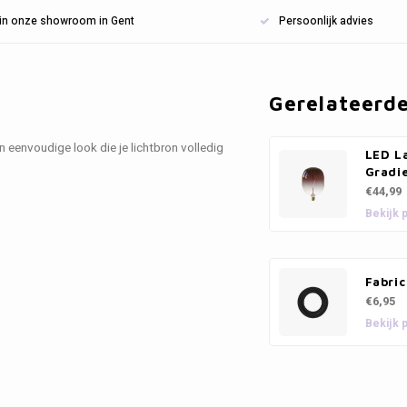
n in onze showroom in Gent
Persoonlijk advies
Gerelateerd
 eenvoudige look die je lichtbron volledig
LED L
Gradi
€44,99
Bekijk 
Fabric
€6,95
Bekijk 