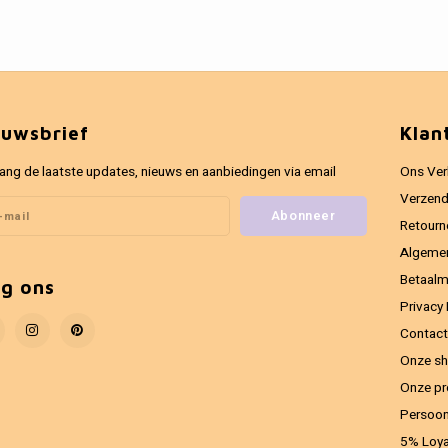
euwsbrief
Klan
ang de laatste updates, nieuws en aanbiedingen via email
Ons Ver
Verzend
Abonneer
Retourn
Algeme
Betaal
lg ons
Privacy 
Contact
Onze sh
Onze pr
Persoon
5% Loya