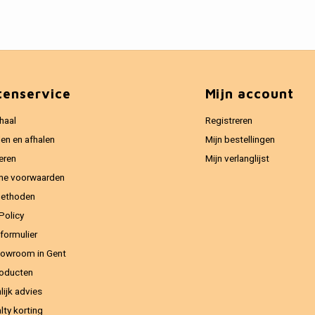
tenservice
Mijn account
haal
Registreren
en en afhalen
Mijn bestellingen
eren
Mijn verlanglijst
ne voorwaarden
methoden
Policy
formulier
owroom in Gent
oducten
lijk advies
lty korting