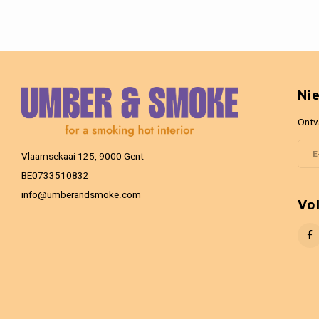
Ni
Ontv
Vlaamsekaai 125, 9000 Gent
BE0733510832
info@umberandsmoke.com
Vo