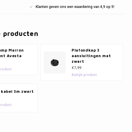
Klanten geven ons een waardering van 4,9 op 5!
e producten
amp Marron
Plafondkap 3
ent Avesta
aansluitingen mat
zwart
€7,99
product
Bekijk product
 kabel 3m zwart
product