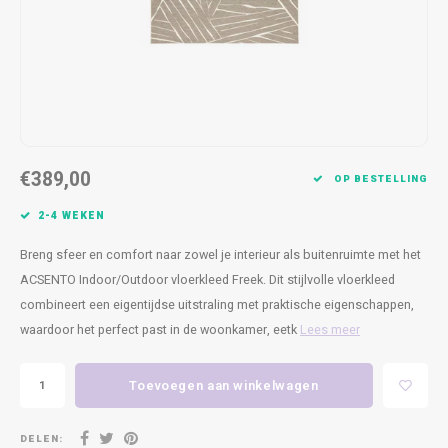
Kasten
Cobble
Spotjes
Vazen
Kleer
Badm
Bankjes
Vienna
Kussens
Vitrin
Havana
Plaids
Conso
Helsinki
Bath & Body
Nacht
€389,00
OP BESTELLING
Belvedere
Kaartjes
Kaste
2-4 WEKEN
Breng sfeer en comfort naar zowel je interieur als buitenruimte met het
Isla Sofa
Textiel
Wandk
ACSENTO Indoor/Outdoor vloerkleed Freek. Dit stijlvolle vloerkleed
combineert een eigentijdse uitstraling met praktische eigenschappen,
Daydream XL
Kerst
waardoor het perfect past in de woonkamer, eetk
Lees meer
Geurstokjes
Toevoegen aan winkelwagen
Bloempotten
DELEN: