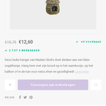
Kasten
Cobble
Spotjes
Vazen
Kleer
Badm
Bankjes
Vienna
Kussens
Vitrin
Havana
Plaids
Conso
Helsinki
Bath & Body
Nacht
€12,60
€15,75
OP VOORRAAD
Belvedere
Kaartjes
Kaste
2 TOT 4 WERKDAGEN
Deze leuke hanger van Madam Stoltz doet denken aan een klein
Isla Sofa
Textiel
Wandk
vogelhuisje. Hang hem met zijn koord op in het raamkozijn, op het
balkon of in de tuin voor extra sfeer en gezelligheid!
Lees meer
Daydream XL
Kerst
Geurstokjes
Toevoegen aan winkelwagen
Bloempotten
DELEN: