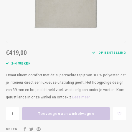
Kasten
Cobble
Spotjes
Vazen
Kleer
Badm
Bankjes
Vienna
Kussens
Vitrin
Havana
Plaids
Conso
Helsinki
Bath & Body
Nacht
€419,00
OP BESTELLING
Belvedere
Kaartjes
Kaste
2-4 WEKEN
Ervaar ultiem comfort met dit superzachte tapijt van 100% polyester, dat
Isla Sofa
Textiel
Wandk
je interieur direct een luxueuze uitstraling geeft. Het hoogpolige design
van 39 mm en hoge dichtheid voelt weelderig aan onder je voeten. Kom
Daydream XL
Kerst
gerust langs in onze winkel en ontdek z
Lees meer
Geurstokjes
Toevoegen aan winkelwagen
Bloempotten
DELEN: