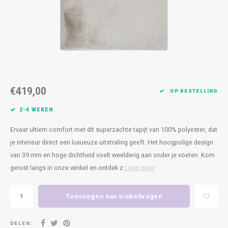
Kasten
Cobble
Spotjes
Vazen
Kleer
Badm
Bankjes
Vienna
Kussens
Vitrin
Havana
Plaids
Conso
Helsinki
Bath & Body
Nacht
€419,00
OP BESTELLING
Belvedere
Kaartjes
Kaste
2-4 WEKEN
Ervaar ultiem comfort met dit superzachte tapijt van 100% polyester, dat
Isla Sofa
Textiel
Wandk
je interieur direct een luxueuze uitstraling geeft. Het hoogpolige design
van 39 mm en hoge dichtheid voelt weelderig aan onder je voeten. Kom
Daydream XL
Kerst
gerust langs in onze winkel en ontdek z
Lees meer
Geurstokjes
Toevoegen aan winkelwagen
Bloempotten
DELEN: