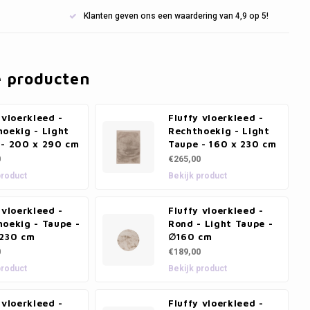
Klanten geven ons een waardering van 4,9 op 5!
e producten
 vloerkleed -
Fluffy vloerkleed -
oekig - Light
Rechthoekig - Light
 - 200 x 290 cm
Taupe - 160 x 230 cm
0
€265,00
product
Bekijk product
 vloerkleed -
Fluffy vloerkleed -
oekig - Taupe -
Rond - Light Taupe -
 230 cm
∅160 cm
0
€189,00
product
Bekijk product
 vloerkleed -
Fluffy vloerkleed -