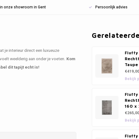
n in onze showroom in Gent
Persoonlijk advies
Gerelateerd
 je interieur direct een luxueuze
Fluffy
voelt weelderig aan onder je voeten.
Kom
Rechth
Taupe
l dit tapijt echt is!
€419,0
Bekijk 
Fluffy
Rechth
160 x
€265,0
Bekijk 
Fluffy