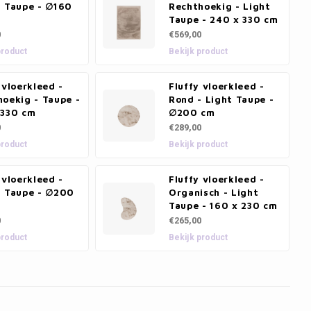
- Taupe - ∅160
Rechthoekig - Light
Taupe - 240 x 330 cm
0
€569,00
product
Bekijk product
 vloerkleed -
Fluffy vloerkleed -
oekig - Taupe -
Rond - Light Taupe -
 330 cm
∅200 cm
0
€289,00
product
Bekijk product
 vloerkleed -
Fluffy vloerkleed -
- Taupe - ∅200
Organisch - Light
Taupe - 160 x 230 cm
0
€265,00
product
Bekijk product