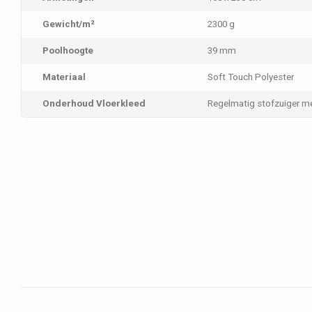
Gewicht/m²
2300 g
Poolhoogte
39 mm
Materiaal
Soft Touch Polyester
Onderhoud Vloerkleed
Regelmatig stofzuiger m