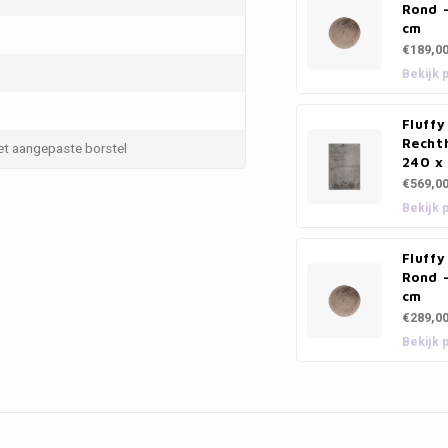
Rond 
cm
€189,0
Bekijk 
Fluffy
Rechth
et aangepaste borstel
240 x
€569,0
Bekijk 
Fluffy
Rond 
cm
€289,0
Bekijk 