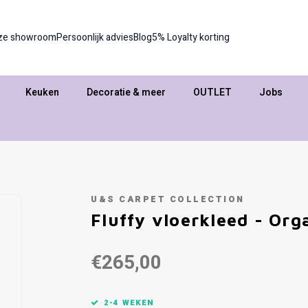
ze showroom
Persoonlijk advies
Blog
5% Loyalty korting
Keuken
Decoratie & meer
OUTLET
Jobs
U&S CARPET COLLECTION
Fluffy vloerkleed - Org
€265,00
2-4 WEKEN