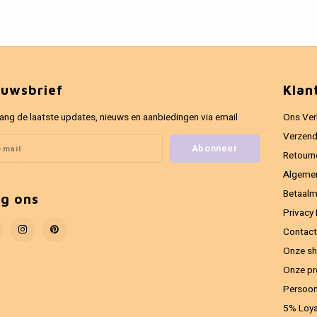
euwsbrief
Klan
ang de laatste updates, nieuws en aanbiedingen via email
Ons Ver
Verzend
Abonneer
Retourn
Algeme
Betaal
lg ons
Privacy 
Contact
Onze sh
Onze pr
Persoon
5% Loya