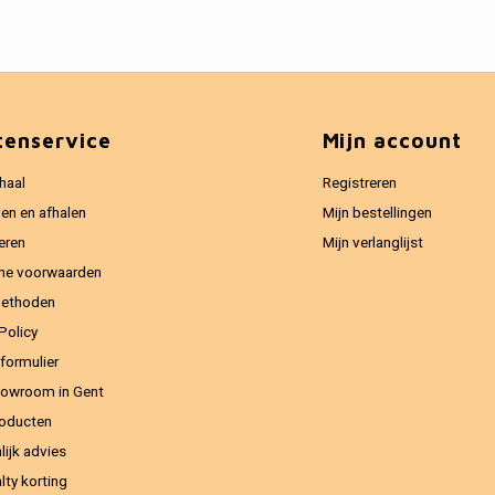
tenservice
Mijn account
haal
Registreren
en en afhalen
Mijn bestellingen
eren
Mijn verlanglijst
ne voorwaarden
methoden
Policy
formulier
owroom in Gent
oducten
lijk advies
lty korting