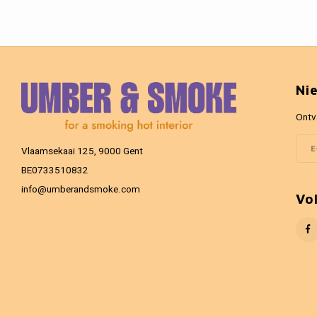
Ni
Ontv
Vlaamsekaai 125, 9000 Gent
BE0733510832
info@umberandsmoke.com
Vo