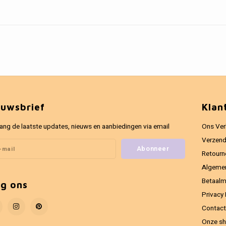
euwsbrief
Klan
ang de laatste updates, nieuws en aanbiedingen via email
Ons Ver
Verzend
Abonneer
Retourn
Algeme
Betaal
lg ons
Privacy 
Contact
Onze sh