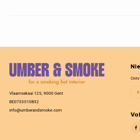
Ni
Ontv
Vlaamsekaai 125, 9000 Gent
BE0733510832
info@umberandsmoke.com
Vo