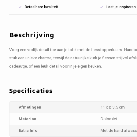
Betaalbare kwaliteit
Laat je inspirere
Beschrijving
Voeg een vrolijk detail toe aan je tafel met de flesstopperkaars. Hand
stuk een unieke charme, terwijl de natuurlijke kurk je flessen stijlvol afsl
cadeautje, of een leuk detail voor in je eigen keuken.
Specificaties
Afmetingen
11 x Ø 3.5 cm
Materiaal
Dolomiet
Extra Info
Met de hand afwas