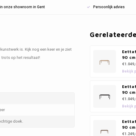
n in onze showroom in Gent
Persoonlijk advies
Gerelateerd
kunstwerk is. Kijk nog een keer en je ziet
Eetta
 trots op het resultaat!
90 cm
€1.049,
Bekijk 
Eetta
90 cm 
€1.049,
Bekijk 
eer
chtige doek.
Eetta
90 cm
€1.249,