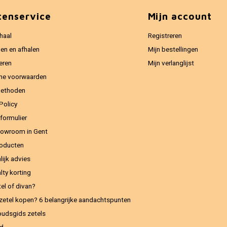
tenservice
Mijn account
haal
Registreren
en en afhalen
Mijn bestellingen
eren
Mijn verlanglijst
ne voorwaarden
methoden
Policy
formulier
owroom in Gent
oducten
lijk advies
lty korting
el of divan?
zetel kopen? 6 belangrijke aandachtspunten
udsgids zetels