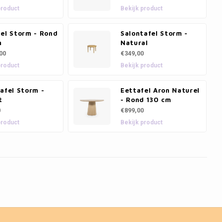
product
Bekijk product
fel Storm - Rond
Salontafel Storm -
m
Natural
00
€349,00
product
Bekijk product
afel Storm -
Eettafel Aron Naturel
t
- Rond 130 cm
0
€899,00
product
Bekijk product