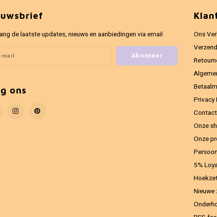
euwsbrief
Klan
ang de laatste updates, nieuws en aanbiedingen via email
Ons Ver
Verzend
Abonneer
Retourn
Algeme
Betaal
lg ons
Privacy 
Contact
Onze sh
Onze pr
Persoon
5% Loya
Hoekzet
Nieuwe 
Onderho