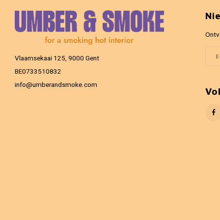
Ni
Ontv
Vlaamsekaai 125, 9000 Gent
BE0733510832
info@umberandsmoke.com
Vo