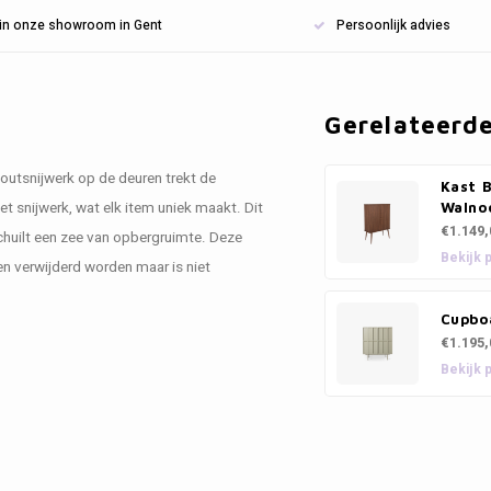
n in onze showroom in Gent
Persoonlijk advies
Gerelateerd
houtsnijwerk op de deuren trekt de
Kast B
het snijwerk, wat elk item uniek maakt. Dit
Walno
€1.149,
schuilt een zee van opbergruimte. Deze
Bekijk 
n verwijderd worden maar is niet
Cupbo
€1.195,
Bekijk 