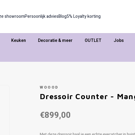
ze showroom
Persoonlijk advies
Blog
5% Loyalty korting
Keuken
Decoratie & meer
OUTLET
Jobs
WOOOD
Dressoir Counter - Man
€899,00
Met deze dressoir haal je een echte eyecatcher in huis