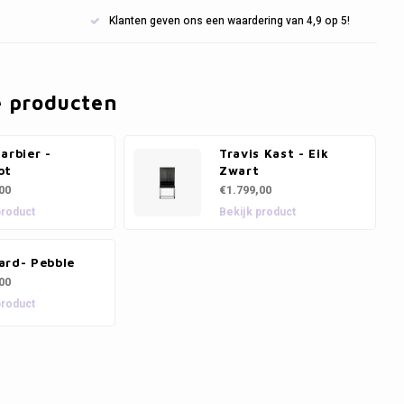
Klanten geven ons een waardering van 4,9 op 5!
e producten
arbier -
Travis Kast - Eik
ot
Zwart
00
€1.799,00
product
Bekijk product
ard- Pebble
00
product