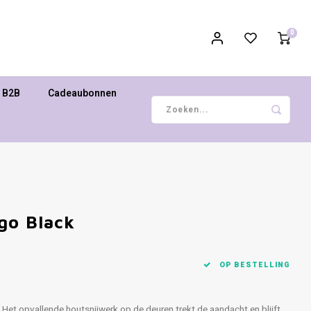
0
B2B
Cadeaubonnen
go Black
OP BESTELLING
! Het opvallende houtsnijwerk op de deuren trekt de aandacht en blijft