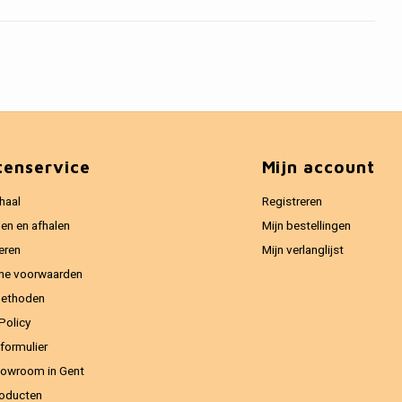
tenservice
Mijn account
haal
Registreren
en en afhalen
Mijn bestellingen
eren
Mijn verlanglijst
ne voorwaarden
methoden
Policy
formulier
owroom in Gent
oducten