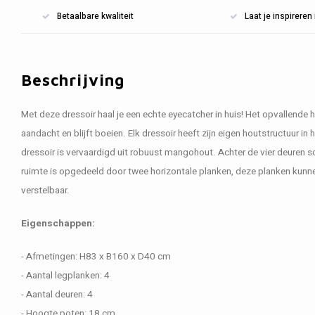
Betaalbare kwaliteit
Laat je inspirere
Beschrijving
Met deze dressoir haal je een echte eyecatcher in huis! Het opvallende 
aandacht en blijft boeien. Elk dressoir heeft zijn eigen houtstructuur in 
dressoir is vervaardigd uit robuust mangohout. Achter de vier deuren 
ruimte is opgedeeld door twee horizontale planken, deze planken kunne
verstelbaar.
Eigenschappen:
- Afmetingen: H83 x B160 x D40 cm
- Aantal legplanken: 4
- Aantal deuren: 4
- Hoogte poten: 18 cm