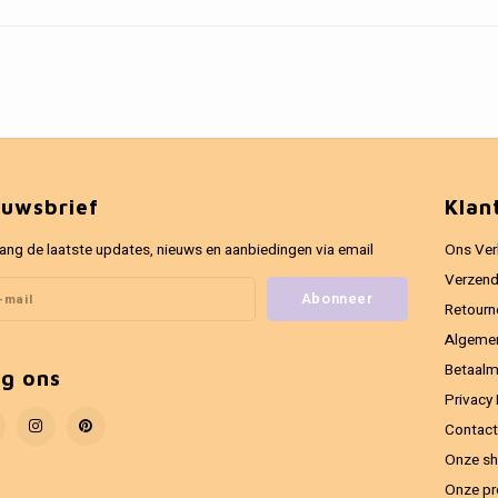
euwsbrief
Klan
ang de laatste updates, nieuws en aanbiedingen via email
Ons Ver
Verzend
Abonneer
Retourn
Algeme
Betaal
lg ons
Privacy 
Contact
Onze sh
Onze pr