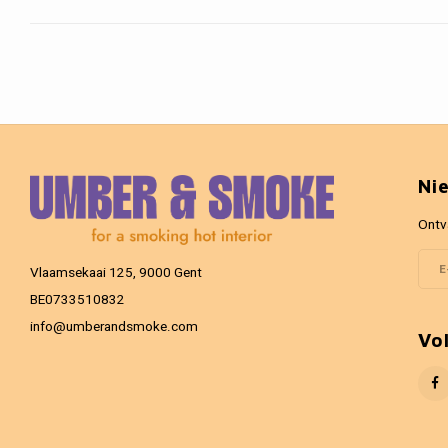
Ni
Ontv
Vlaamsekaai 125, 9000 Gent
BE0733510832
info@umberandsmoke.com
Vo