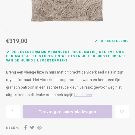
Kasten
Cobble
Spotjes
Vazen
Kleer
Badm
Bankjes
Vienna
Kussens
Vitrin
Havana
Plaids
Conso
€319,00
OP BESTELLING
Helsinki
Bath & Body
Nacht
DE LEVERTERMIJN VERANDERT REGELMATIG, GELIEVE ONS
EEN MAILTJE TE STUREN EN WE GEVEN JE EEN JUISTE UPDATE
VAN DE HUIDIGE LEVERTERMIJN!
Belvedere
Kaartjes
Kaste
Breng een vleugje luxe in huis met dit prachtige vloerkleed Kala in zijn
Isla Sofa
Textiel
Wandk
royale formaat. Het vloerkleed oogt mooi en warm en heeft een fijn
grafisch patroon in een zachte taupe kleur. Je raakt gewoonweg niet
Daydream XL
Kerst
uitgekeken op dit leuke organisch tapijt!
Lees meer
Geurstokjes
Toevoegen aan winkelwagen
Bloempotten
DELEN: