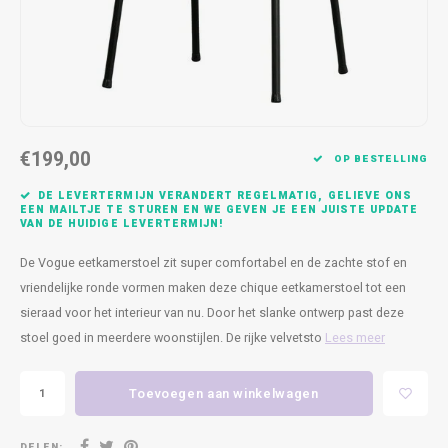
Kasten
Cobble
Spotjes
Vazen
Kleer
Badm
Bankjes
Vienna
Kussens
Vitrin
Havana
Plaids
Conso
€199,00
Helsinki
Bath & Body
Nacht
OP BESTELLING
DE LEVERTERMIJN VERANDERT REGELMATIG, GELIEVE ONS
Belvedere
Kaartjes
Kaste
EEN MAILTJE TE STUREN EN WE GEVEN JE EEN JUISTE UPDATE
VAN DE HUIDIGE LEVERTERMIJN!
Isla Sofa
Textiel
Wandk
De Vogue eetkamerstoel zit super comfortabel en de zachte stof en
vriendelijke ronde vormen maken deze chique eetkamerstoel tot een
Daydream XL
Kerst
sieraad voor het interieur van nu. Door het slanke ontwerp past deze
stoel goed in meerdere woonstijlen. De rijke velvetsto
Lees meer
Geurstokjes
Toevoegen aan winkelwagen
Bloempotten
DELEN: