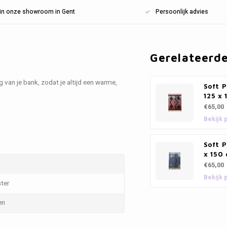
n in onze showroom in Gent
Persoonlijk advies
Gerelateerd
 van je bank, zodat je altijd een warme,
Soft P
125 x 
€65,00
Bekijk 
Soft P
x 150
€65,00
Bekijk 
ter
en