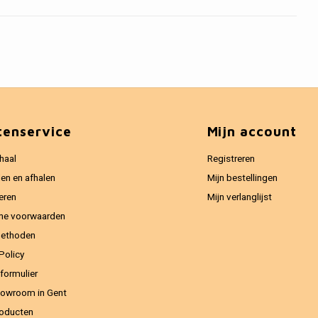
tenservice
Mijn account
haal
Registreren
en en afhalen
Mijn bestellingen
eren
Mijn verlanglijst
ne voorwaarden
methoden
Policy
formulier
owroom in Gent
oducten