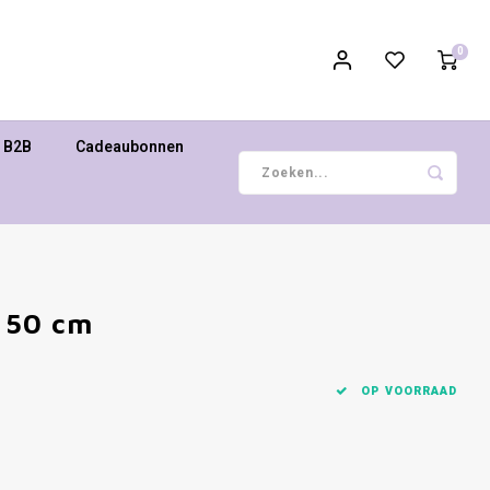
0
B2B
Cadeaubonnen
 150 cm
OP VOORRAAD