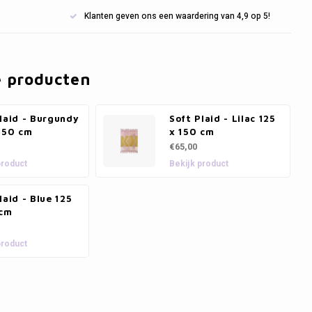
Klanten geven ons een waardering van 4,9 op 5!
e producten
laid - Burgundy
Soft Plaid - Lilac 125
150 cm
x 150 cm
€65,00
product
Bekijk product
laid - Blue 125
 cm
product