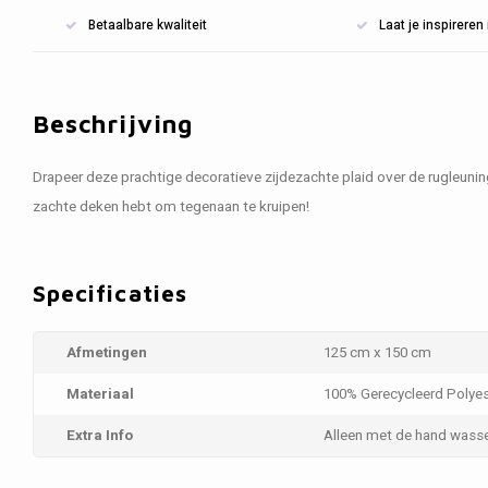
Betaalbare kwaliteit
Laat je inspirere
Beschrijving
Drapeer deze prachtige decoratieve zijdezachte plaid over de rugleuning
zachte deken hebt om tegenaan te kruipen!
Specificaties
Afmetingen
125 cm x 150 cm
Materiaal
100% Gerecycleerd Polyes
Extra Info
Alleen met de hand wass