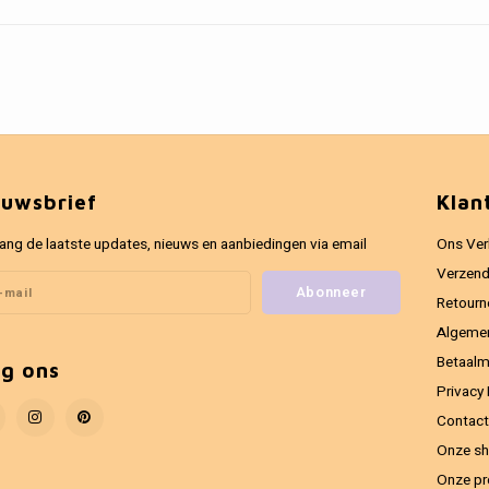
euwsbrief
Klan
ang de laatste updates, nieuws en aanbiedingen via email
Ons Ver
Verzend
Abonneer
Retourn
Algeme
Betaal
lg ons
Privacy 
Contact
Onze sh
Onze pr