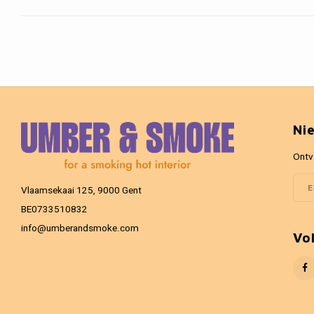
Ni
Ontv
Vlaamsekaai 125, 9000 Gent
BE0733510832
info@umberandsmoke.com
Vo